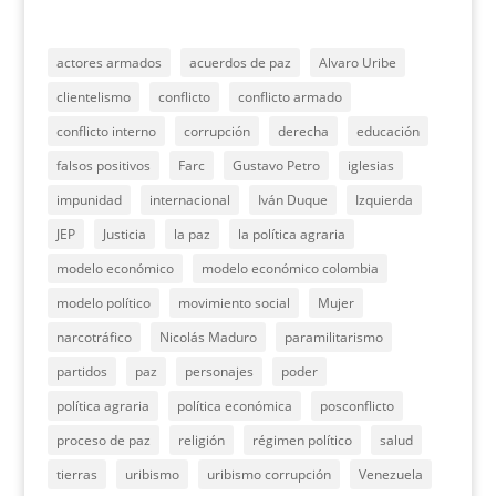
actores armados
acuerdos de paz
Alvaro Uribe
clientelismo
conflicto
conflicto armado
conflicto interno
corrupción
derecha
educación
falsos positivos
Farc
Gustavo Petro
iglesias
impunidad
internacional
Iván Duque
Izquierda
JEP
Justicia
la paz
la política agraria
modelo económico
modelo económico colombia
modelo político
movimiento social
Mujer
narcotráfico
Nicolás Maduro
paramilitarismo
partidos
paz
personajes
poder
política agraria
política económica
posconflicto
proceso de paz
religión
régimen político
salud
tierras
uribismo
uribismo corrupción
Venezuela