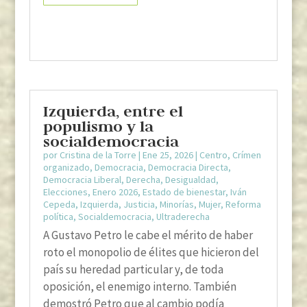
Izquierda, entre el
populismo y la
socialdemocracia
por
Cristina de la Torre
|
Ene 25, 2026
|
Centro
,
Crímen
organizado
,
Democracia
,
Democracia Directa
,
Democracia Liberal
,
Derecha
,
Desigualdad
,
Elecciones
,
Enero 2026
,
Estado de bienestar
,
Iván
Cepeda
,
Izquierda
,
Justicia
,
Minorías
,
Mujer
,
Reforma
política
,
Socialdemocracia
,
Ultraderecha
A Gustavo Petro le cabe el mérito de haber
roto el monopolio de élites que hicieron del
país su heredad particular y, de toda
oposición, el enemigo interno. También
demostró Petro que al cambio podía