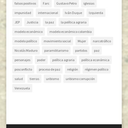
falsos positivos
Farc
Gustavo Petro
iglesias
impunidad
internacional
Iván Duque
Izquierda
JEP
Justicia
la paz
la política agraria
modelo económico
modelo económico colombia
modelo político
movimiento social
Mujer
narcotráfico
Nicolás Maduro
paramilitarismo
partidos
paz
personajes
poder
política agraria
política económica
posconflicto
proceso de paz
religión
régimen político
salud
tierras
uribismo
uribismo corrupción
Venezuela