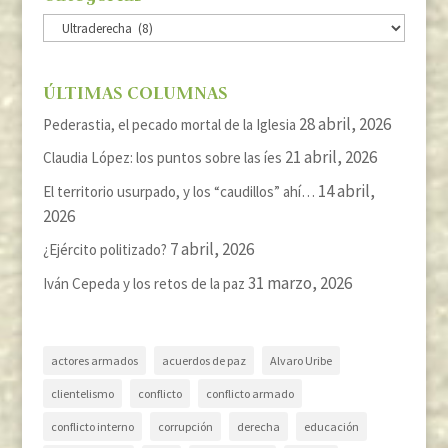
Categorías
ÚLTIMAS COLUMNAS
28 abril, 2026
Pederastia, el pecado mortal de la Iglesia
21 abril, 2026
Claudia López: los puntos sobre las íes
14 abril,
El territorio usurpado, y los “caudillos” ahí…
2026
7 abril, 2026
¿Ejército politizado?
31 marzo, 2026
Iván Cepeda y los retos de la paz
actores armados
acuerdos de paz
Alvaro Uribe
clientelismo
conflicto
conflicto armado
conflicto interno
corrupción
derecha
educación