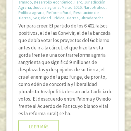
armado
,
Desarrollo económico
,
Farc
,
Jurisdicción
Agraria
,
Justicia agraria
,
Marzo 2026
,
Narcotráfico
,
Política agraria
,
Reforma Rural
,
Restitución de
Tierras
,
Seguridad jurídica
,
Tierras
,
Ultraderecha
Ver para creer. El partido de los 6.402 falsos
positivos, el de las Convivir, el de la bancada
que debía votar los proyectos del Gobierno
antes de ir a la cárcel, el que hizo la vista
gorda frente a una contrarreforma agraria
sangrienta que significó 9 millones de
desplazados y despojados de su tierra, el
cruel enemigo de la paz funge, de pronto,
como edén de concordia y liberalidad
pluralista. Realpolitik descarnada. Codicia de
votos. El desacuerdo entre Paloma y Oviedo
frente al Acuerdo de Paz (cuyo blanco vital
es la reforma rural) se ha...
LEER MÁS