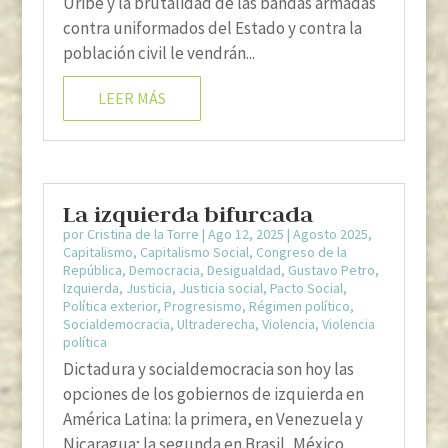
Uribe y la brutalidad de las bandas armadas
contra uniformados del Estado y contra la
población civil le vendrán...
LEER MÁS
La izquierda bifurcada
por
Cristina de la Torre
|
Ago 12, 2025
|
Agosto 2025
,
Capitalismo
,
Capitalismo Social
,
Congreso de la
República
,
Democracia
,
Desigualdad
,
Gustavo Petro
,
Izquierda
,
Justicia
,
Justicia social
,
Pacto Social
,
Política exterior
,
Progresismo
,
Régimen político
,
Socialdemocracia
,
Ultraderecha
,
Violencia
,
Violencia
política
Dictadura y socialdemocracia son hoy las
opciones de los gobiernos de izquierda en
América Latina: la primera, en Venezuela y
Nicaragua; la segunda en Brasil, México,