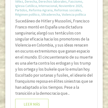
Vélez
,
Derecha
,
Derechos laborales
,
Fascismo
,
Iglesia Católica
,
Internacional
,
Noviembre 2025
,
Partidos
,
Reforma Agraria
,
Reformas sociales
,
Régimen político
,
Ultraderecha
,
Violencia política
Sucedáneo de Hitler y Mussolini, Francisco
Franco montó en España una dictadura
sanguinaria; alargó sus tentáculos con
singular eficacia hacia los promotores de la
Violencia en Colombia, y sus ideas renacen
en oscuros extremismos que ganan espacio
en el mundo. El cincuentenario de su muerte
es una alerta contra los erdogan y los trump
y los ortega y los bukele que lo emulan hoy.
Escoltado por sotanas y fusiles, el ideario del
franquismo reposa en élites siniestras que se
han adaptado a los tiempos. Pese a la
transición a la democracia que...
LEER MÁS