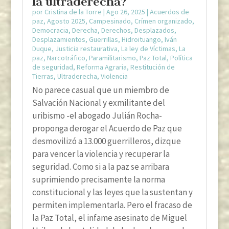
la ultraderecha?
por
Cristina de la Torre
|
Ago 26, 2025
|
Acuerdos de
paz
,
Agosto 2025
,
Campesinado
,
Crímen organizado
,
Democracia
,
Derecha
,
Derechos
,
Desplazados
,
Desplazamientos
,
Guerrillas
,
Hidroituango
,
Iván
Duque
,
Justicia restaurativa
,
La ley de Víctimas
,
La
paz
,
Narcotráfico
,
Paramilitarismo
,
Paz Total
,
Política
de seguridad
,
Reforma Agraria
,
Restitución de
Tierras
,
Ultraderecha
,
Violencia
No parece casual que un miembro de
Salvación Nacional y exmilitante del
uribismo -el abogado Julián Rocha-
proponga derogar el Acuerdo de Paz que
desmovilizó a 13.000 guerrilleros, dizque
para vencer la violencia y recuperar la
seguridad. Como si a la paz se arribara
suprimiendo precisamente la norma
constitucional y las leyes que la sustentan y
permiten implementarla. Pero el fracaso de
la Paz Total, el infame asesinato de Miguel