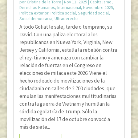
por
Cristina de la Torre
|
Nov 11, 2025
|
Capitalismo
,
Derechos Humanos
,
Internacional
,
Noviembre 2025
,
Política exterior
,
Política social
,
Seguridad social
,
Socialdemocracia
,
Ultraderecha
A todo Goliat le sale, tarde o temprano, su
David. Con una paliza electoral a los
republicanos en Nueva York, Virginia, New
Jersey y California, estalla la rebelión contra
el rey-tirano y amenaza con cambiar la
relación de fuerzas en el Congreso en
elecciones de mitaca este 2026. Viene el
hecho rodeado de movilizaciones de la
ciudadanía en calles de 2.700 ciudades, que
emulan las manifestaciones multitudinarias
contra la guerra de Vietnam y humillan la
sórdida egolatría de Trump. Sólo la
movilización del 17 de octubre convocó a
más de siete...