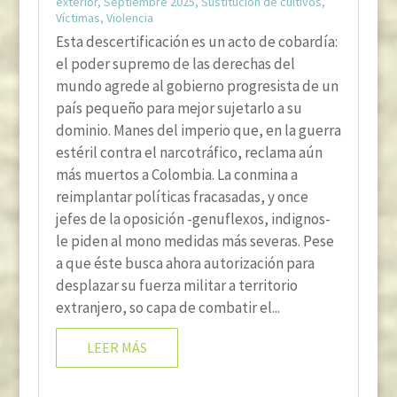
exterior
,
Septiembre 2025
,
Sustitución de cultivos
,
Víctimas
,
Violencia
Esta descertificación es un acto de cobardía:
el poder supremo de las derechas del
mundo agrede al gobierno progresista de un
país pequeño para mejor sujetarlo a su
dominio. Manes del imperio que, en la guerra
estéril contra el narcotráfico, reclama aún
más muertos a Colombia. La conmina a
reimplantar políticas fracasadas, y once
jefes de la oposición -genuflexos, indignos-
le piden al mono medidas más severas. Pese
a que éste busca ahora autorización para
desplazar su fuerza militar a territorio
extranjero, so capa de combatir el...
LEER MÁS