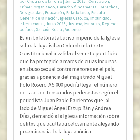
por
Cristina de la Torre
|
Jun 2, 2025
|
Corrupción
,
Crímen organizado
,
Derecho fundamental
,
Derechos
,
Desigualdad
,
Educación
,
Estado laico
,
Fiscalía
General de la Nación
,
Iglesia Católica
,
Impunidad
,
Internacional
,
Junio 2025
,
Justicia
,
Minorías
,
Régimen
político
,
Sanción Social
,
Violencia
Es un bofetón al abusivo imperio de la Iglesia
sobre la ley civil en Colombia: la Corte
Constitucional invalida el secreto pontificio
que ha protegido a mares de curas incursos
en abuso sexual contra menores en el país,
gracias a ponencia del magistrado Miguel
Polo Rosero. A 5.000 podría llegar el número
de casos de tonsurados pederastas según el
periodista Juan Pablo Barrientos que, al
lado de Miguel Ángel Estupiñán y Andrea
Díaz, demandó a la Iglesia información sobre
delitos que ocultaba celosamente alegando
preeminencia de la ley canónica...