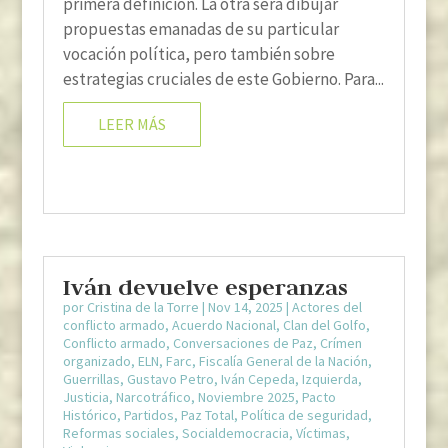
primera definición. La otra será dibujar
propuestas emanadas de su particular
vocación política, pero también sobre
estrategias cruciales de este Gobierno. Para...
LEER MÁS
Iván devuelve esperanzas
por
Cristina de la Torre
|
Nov 14, 2025
|
Actores del
conflicto armado
,
Acuerdo Nacional
,
Clan del Golfo
,
Conflicto armado
,
Conversaciones de Paz
,
Crímen
organizado
,
ELN
,
Farc
,
Fiscalía General de la Nación
,
Guerrillas
,
Gustavo Petro
,
Iván Cepeda
,
Izquierda
,
Justicia
,
Narcotráfico
,
Noviembre 2025
,
Pacto
Histórico
,
Partidos
,
Paz Total
,
Política de seguridad
,
Reformas sociales
,
Socialdemocracia
,
Víctimas
,