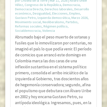
por
Cristina de la Torre
|
Mar 11, 2026
|
Álvaro Uribe
Vélez
,
Congreso de la República
,
Democracia
,
Democracia Directa
,
Derechos laborales
,
Desarrollo
económico
,
Desigualdad
,
Elecciones
,
Empleo
,
Gustavo Petro
,
Izquierda democrática
,
Marzo 2026
,
Movimiento social
,
Neoliberalismo
,
Partidos
,
Reformas sociales
,
Régimen político
,
Socialdemocracia
,
Violencia
Abrumado bajo el peso muerto de sotanas y
fusiles que lo inmovilizaron por centurias, no
imaginó el país lo que podía venir. El período
de comicios que arrancó este domingo en
Colombia marca las dos caras de una
inflexión sustantiva en el sistema político:
primero, consolida el arribo iniciático de la
izquierda al Gobierno, tras doscientos años
de hegemonía conservadora; segundo, afina
el populismo que debutara con Álvaro Uribe
en 2002 y hoy encarna Gustavo Petro, su
antípoda ideológica. Ingresamos, pues, en la