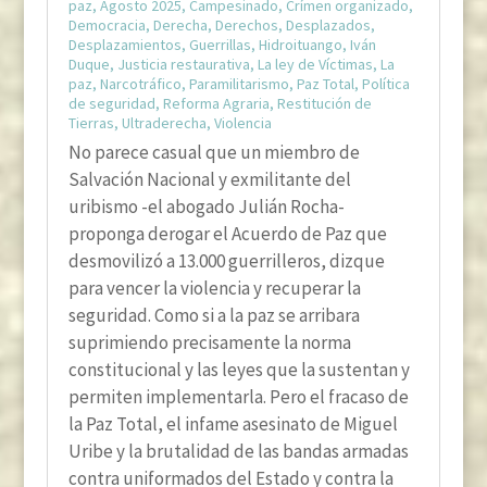
paz
,
Agosto 2025
,
Campesinado
,
Crímen organizado
,
Democracia
,
Derecha
,
Derechos
,
Desplazados
,
Desplazamientos
,
Guerrillas
,
Hidroituango
,
Iván
Duque
,
Justicia restaurativa
,
La ley de Víctimas
,
La
paz
,
Narcotráfico
,
Paramilitarismo
,
Paz Total
,
Política
de seguridad
,
Reforma Agraria
,
Restitución de
Tierras
,
Ultraderecha
,
Violencia
No parece casual que un miembro de
Salvación Nacional y exmilitante del
uribismo -el abogado Julián Rocha-
proponga derogar el Acuerdo de Paz que
desmovilizó a 13.000 guerrilleros, dizque
para vencer la violencia y recuperar la
seguridad. Como si a la paz se arribara
suprimiendo precisamente la norma
constitucional y las leyes que la sustentan y
permiten implementarla. Pero el fracaso de
la Paz Total, el infame asesinato de Miguel
Uribe y la brutalidad de las bandas armadas
contra uniformados del Estado y contra la