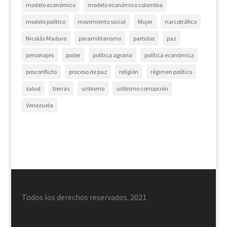
modelo económico
modelo económico colombia
modelo político
movimiento social
Mujer
narcotráfico
Nicolás Maduro
paramilitarismo
partidos
paz
personajes
poder
política agraria
política económica
posconflicto
proceso de paz
religión
régimen político
salud
tierras
uribismo
uribismo corrupción
Venezuela
Todos los derechos reservados. 2021