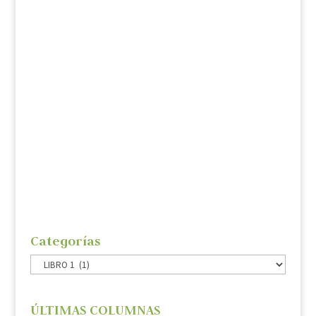
desarrollo de este modelo. Uribe
representa con singular fidelidad la más
reciente tendencia del populismo
latinoamericano. Fenómeno que se afirma,
en primer lugar, sobre la democracia
refrendaria, en cuyo auxilio acude el poder
de los medios de información.
Categorías
Categorías
ÚLTIMAS COLUMNAS