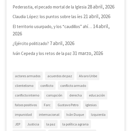
28 abril, 2026
Pederastia, el pecado mortal de la Iglesia
21 abril, 2026
Claudia López: los puntos sobre las íes
14 abril,
El territorio usurpado, y los “caudillos” ahí…
2026
7 abril, 2026
¿Ejército politizado?
31 marzo, 2026
Iván Cepeda y los retos de la paz
actores armados
acuerdos de paz
Alvaro Uribe
clientelismo
conflicto
conflicto armado
conflicto interno
corrupción
derecha
educación
falsos positivos
Farc
Gustavo Petro
iglesias
impunidad
internacional
Iván Duque
Izquierda
JEP
Justicia
la paz
la política agraria