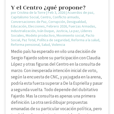
Y el Centro ¿qué propone?
por
Cristina de la Torre
|
Feb 3, 2026
|
Acuerdos de paz
,
Capitalismo Social
,
Centro
,
Conflicto armado
,
Conversaciones de Paz
,
Corrupción
,
Desigualdad
,
Educación
,
Elecciones
,
Febrero 2026
,
Fuerzas Armadas
,
Industrialización
,
Iván Duque
,
Justicia
,
La paz
,
Líderes
Sociales
,
Modelo productivo
,
Movimiento social
,
Pacto
Social
,
Paz Total
,
Política de seguridad
,
Reforma a la salud
,
Reforma pensional
,
Salud
,
Violencia
Medio país ha esperado en vilo una decisión de
Sergio Fajardo sobre su participación con Claudia
López y otras figuras del Centro en la consulta de
marzo. Con inesperada intención inicial de voto,
según la encuesta de CNC, y ya jugada en la arena,
podría esta fuerza superar a De la Espriella y pasar
a segunda vuelta. Todo depende del dubitativo
Fajardo. Mas la consulta es apenas una primera
definición. La otra será dibujar propuestas
emanadas de su particular vocación política, pero