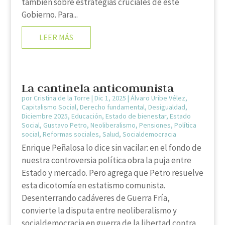
también sobre estrategias cruciales de este
Gobierno. Para...
LEER MÁS
La cantinela anticomunista
por
Cristina de la Torre
|
Dic 1, 2025
|
Álvaro Uribe Vélez
,
Capitalismo Social
,
Derecho fundamental
,
Desigualdad
,
Diciembre 2025
,
Educación
,
Estado de bienestar
,
Estado
Social
,
Gustavo Petro
,
Neoliberalismo
,
Pensiones
,
Política
social
,
Reformas sociales
,
Salud
,
Socialdemocracia
Enrique Peñalosa lo dice sin vacilar: en el fondo de
nuestra controversia política obra la puja entre
Estado y mercado. Pero agrega que Petro resuelve
esta dicotomía en estatismo comunista.
Desenterrando cadáveres de Guerra Fría,
convierte la disputa entre neoliberalismo y
socialdemocracia en guerra de la libertad contra