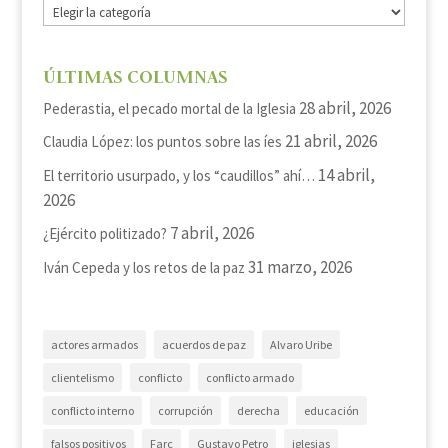
Categorías
ÚLTIMAS COLUMNAS
28 abril, 2026
Pederastia, el pecado mortal de la Iglesia
21 abril, 2026
Claudia López: los puntos sobre las íes
14 abril,
El territorio usurpado, y los “caudillos” ahí…
2026
7 abril, 2026
¿Ejército politizado?
31 marzo, 2026
Iván Cepeda y los retos de la paz
actores armados
acuerdos de paz
Alvaro Uribe
clientelismo
conflicto
conflicto armado
conflicto interno
corrupción
derecha
educación
falsos positivos
Farc
Gustavo Petro
iglesias