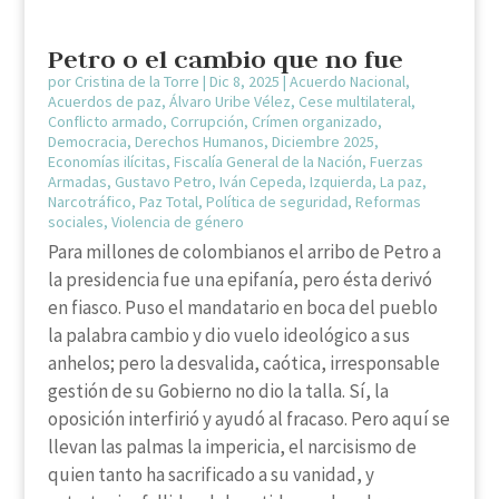
Petro o el cambio que no fue
por
Cristina de la Torre
|
Dic 8, 2025
|
Acuerdo Nacional
,
Acuerdos de paz
,
Álvaro Uribe Vélez
,
Cese multilateral
,
Conflicto armado
,
Corrupción
,
Crímen organizado
,
Democracia
,
Derechos Humanos
,
Diciembre 2025
,
Economías ilícitas
,
Fiscalía General de la Nación
,
Fuerzas
Armadas
,
Gustavo Petro
,
Iván Cepeda
,
Izquierda
,
La paz
,
Narcotráfico
,
Paz Total
,
Política de seguridad
,
Reformas
sociales
,
Violencia de género
Para millones de colombianos el arribo de Petro a
la presidencia fue una epifanía, pero ésta derivó
en fiasco. Puso el mandatario en boca del pueblo
la palabra cambio y dio vuelo ideológico a sus
anhelos; pero la desvalida, caótica, irresponsable
gestión de su Gobierno no dio la talla. Sí, la
oposición interfirió y ayudó al fracaso. Pero aquí se
llevan las palmas la impericia, el narcisismo de
quien tanto ha sacrificado a su vanidad, y