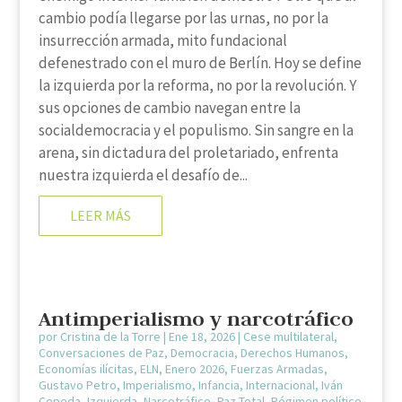
cambio podía llegarse por las urnas, no por la
insurrección armada, mito fundacional
defenestrado con el muro de Berlín. Hoy se define
la izquierda por la reforma, no por la revolución. Y
sus opciones de cambio navegan entre la
socialdemocracia y el populismo. Sin sangre en la
arena, sin dictadura del proletariado, enfrenta
nuestra izquierda el desafío de...
LEER MÁS
Antimperialismo y narcotráfico
por
Cristina de la Torre
|
Ene 18, 2026
|
Cese multilateral
,
Conversaciones de Paz
,
Democracia
,
Derechos Humanos
,
Economías ilícitas
,
ELN
,
Enero 2026
,
Fuerzas Armadas
,
Gustavo Petro
,
Imperialismo
,
Infancia
,
Internacional
,
Iván
Cepeda
,
Izquierda
,
Narcotráfico
,
Paz Total
,
Régimen político