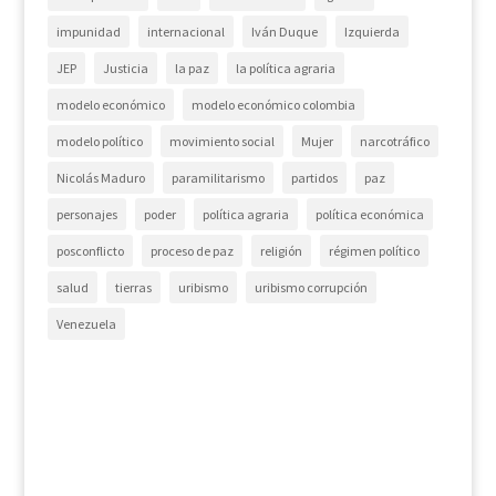
impunidad
internacional
Iván Duque
Izquierda
JEP
Justicia
la paz
la política agraria
modelo económico
modelo económico colombia
modelo político
movimiento social
Mujer
narcotráfico
Nicolás Maduro
paramilitarismo
partidos
paz
personajes
poder
política agraria
política económica
posconflicto
proceso de paz
religión
régimen político
salud
tierras
uribismo
uribismo corrupción
Venezuela