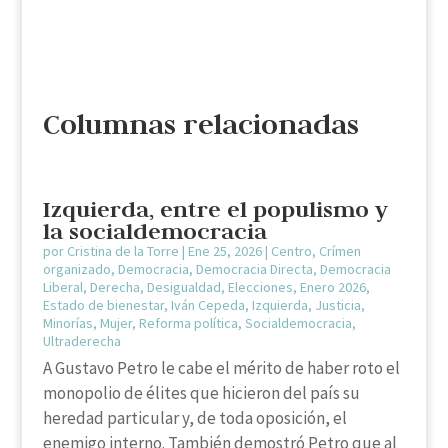
Columnas relacionadas
Izquierda, entre el populismo y
la socialdemocracia
por
Cristina de la Torre
|
Ene 25, 2026
|
Centro
,
Crímen
organizado
,
Democracia
,
Democracia Directa
,
Democracia
Liberal
,
Derecha
,
Desigualdad
,
Elecciones
,
Enero 2026
,
Estado de bienestar
,
Iván Cepeda
,
Izquierda
,
Justicia
,
Minorías
,
Mujer
,
Reforma política
,
Socialdemocracia
,
Ultraderecha
A Gustavo Petro le cabe el mérito de haber roto el
monopolio de élites que hicieron del país su
heredad particular y, de toda oposición, el
enemigo interno. También demostró Petro que al