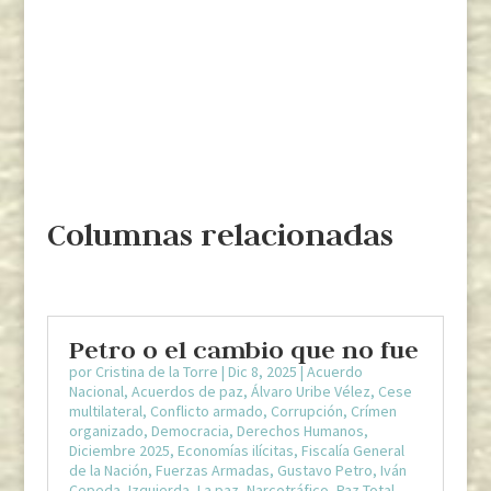
Columnas relacionadas
Petro o el cambio que no fue
por
Cristina de la Torre
|
Dic 8, 2025
|
Acuerdo
Nacional
,
Acuerdos de paz
,
Álvaro Uribe Vélez
,
Cese
multilateral
,
Conflicto armado
,
Corrupción
,
Crímen
organizado
,
Democracia
,
Derechos Humanos
,
Diciembre 2025
,
Economías ilícitas
,
Fiscalía General
de la Nación
,
Fuerzas Armadas
,
Gustavo Petro
,
Iván
Cepeda
,
Izquierda
,
La paz
,
Narcotráfico
,
Paz Total
,