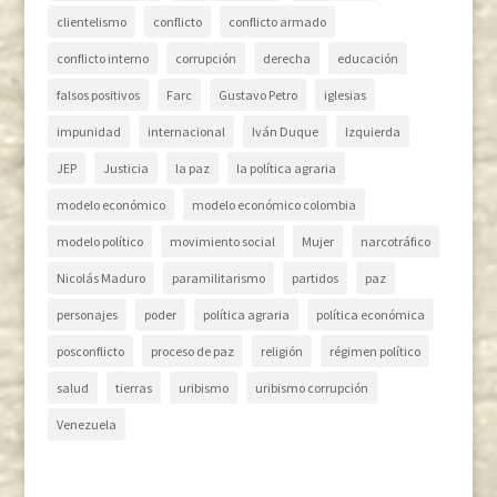
clientelismo
conflicto
conflicto armado
conflicto interno
corrupción
derecha
educación
falsos positivos
Farc
Gustavo Petro
iglesias
impunidad
internacional
Iván Duque
Izquierda
JEP
Justicia
la paz
la política agraria
modelo económico
modelo económico colombia
modelo político
movimiento social
Mujer
narcotráfico
Nicolás Maduro
paramilitarismo
partidos
paz
personajes
poder
política agraria
política económica
posconflicto
proceso de paz
religión
régimen político
salud
tierras
uribismo
uribismo corrupción
Venezuela