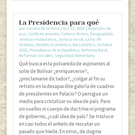
La Presidencia para qué
por
Cristina de la Torre
|
Oct 21, 2025
|
Acuerdos de
paz
,
Conflicto armado
,
Cultivos ilícitos
,
Desigualdad
,
Justicia restaurativa
,
Justicia social
,
La ley de
Víctimas
,
Modelo Económico
,
Narcotráfico
,
Octubre
2025
,
Presidencia de la República
,
Reforma Rural
,
Reformas sociales
,
Seguridad Alimentaria
Qué busca esta polvareda de aspirantes al
solio de Bolívar: ¿enriquecerse?,
¿proclamarse dictador?, ¿colgar al fin su
retrato en la desapacible galería de cuadros
de presidentes en Palacio? O persigue un
medio para cristalizar su idea de país. Pero
sin sueños ni cuerpo de doctrina ni programa
de gobierno, ¿cuál idea de país? Se trasluce
en casi todos el anhelo de rescatar un
pasado que hiede. En otros, de dogma