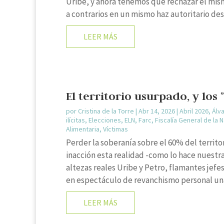
Uribe, y ahora tenemos que rechazar el mism
a contrarios en un mismo haz autoritario desd
LEER MÁS
El territorio usurpado, y los
por
Cristina de la Torre
|
Abr 14, 2026
|
Abril 2026
,
Álv
ilícitas
,
Elecciones
,
ELN
,
Farc
,
Fiscalía General de la 
Alimentaria
,
Víctimas
Perder la soberanía sobre el 60% del territ
inacción esta realidad -como lo hace nuestra
altezas reales Uribe y Petro, flamantes jefe
en espectáculo de revanchismo personal una 
LEER MÁS