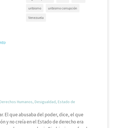
uribismo
uribismo corrupción
Venezuela
nto
Derechos Humanos
,
Desigualdad
,
Estado de
r. El que abusaba del poder, dice, el que
ión y no creía en el Estado de derecho era