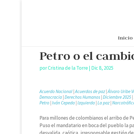
Inicio
Petro o el cambi
por
Cristina de la Torre
|
Dic 8, 2025
Acuerdo Nacional
|
Acuerdos de paz
|
Álvaro Uribe V
Democracia
|
Derechos Humanos
|
Diciembre 2025
|
Petro
|
Iván Cepeda
|
Izquierda
|
La paz
|
Narcotráfic
Para millones de colombianos el arribo de Pet
Puso el mandatario en boca del pueblo la pal
desvalida, caótica, irresponsable gestión de s