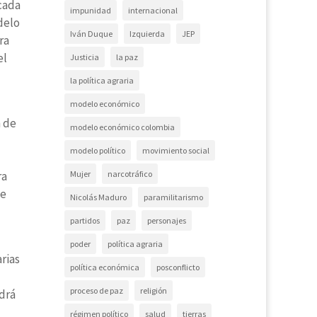
icada
impunidad
internacional
delo
Iván Duque
Izquierda
JEP
ra
el
Justicia
la paz
la política agraria
modelo económico
n de
modelo económico colombia
modelo político
movimiento social
Mujer
narcotráfico
ra
de
Nicolás Maduro
paramilitarismo
partidos
paz
personajes
poder
política agraria
rias
política económica
posconflicto
proceso de paz
religión
odrá
régimen político
salud
tierras