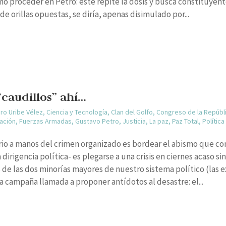
o proceder en Petro: este repite la dosis y busca constituyent
e orillas opuestas, se diría, apenas disimulado por...
 “caudillos” ahí…
aro Uribe Vélez
,
Ciencia y Tecnología
,
Clan del Golfo
,
Congreso de la Repúbl
Nación
,
Fuerzas Armadas
,
Gustavo Petro
,
Justicia
,
La paz
,
Paz Total
,
Polític
orio a manos del crimen organizado es bordear el abismo que co
 dirigencia política- es plegarse a una crisis en ciernes acaso 
s de las dos minorías mayores de nuestro sistema político (las 
campaña llamada a proponer antídotos al desastre: el...