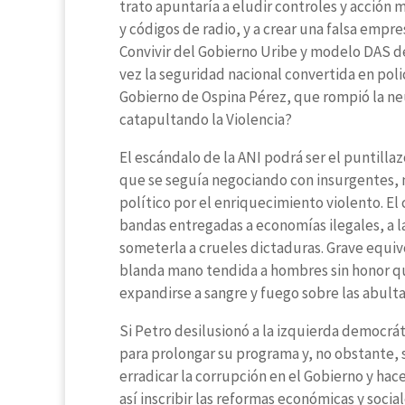
trato apuntaría a eludir controles y acción m
y códigos de radio, y a crear una falsa empr
Convivir del Gobierno Uribe y modelo DAS de 
vez la seguridad nacional convertida en poli
Gobierno de Ospina Pérez, que rompió la ne
catapultando la Violencia?
El escándalo de la ANI podrá ser el puntillaz
que se seguía negociando con insurgentes, n
político por el enriquecimiento violento. E
bandas entregadas a economías ilegales, a la
someterla a crueles dictaduras. Grave equiv
blanda mano tendida a hombres sin honor qu
expandirse a sangre y fuego sobre las abulta
Si Petro desilusionó a la izquierda democrát
para prolongar su programa y, no obstante, 
erradicar la corrupción en el Gobierno y hac
así inscribir las reformas económicas y social