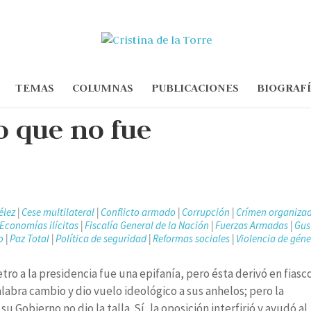
TEMAS
COLUMNAS
PUBLICACIONES
BIOGRAF
o que no fue
élez
|
Cese multilateral
|
Conflicto armado
|
Corrupción
|
Crímen organiza
Economías ilícitas
|
Fiscalía General de la Nación
|
Fuerzas Armadas
|
Gus
o
|
Paz Total
|
Política de seguridad
|
Reformas sociales
|
Violencia de gén
ro a la presidencia fue una epifanía, pero ésta derivó en fiasco
abra cambio y dio vuelo ideológico a sus anhelos; pero la
u Gobierno no dio la talla. Sí, la oposición interfirió y ayudó al