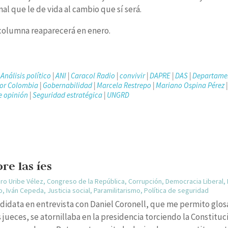
al que le de vida al cambio que sí será.
a columna reaparecerá en enero.
|
Análisis político
|
ANI
|
Caracol Radio
|
convivir
|
DAPRE
|
DAS
|
Departame
por Colombia
|
Gobernabilidad
|
Marcela Restrepo
|
Mariano Ospina Pérez
|
e opinión
|
Seguridad estratégica
|
UNGRD
re las íes
aro Uribe Vélez
,
Congreso de la República
,
Corrupción
,
Democracia Liberal
,
o
,
Iván Cepeda
,
Justicia social
,
Paramilitarismo
,
Política de seguridad
ndidata en entrevista con Daniel Coronell, que me permito glosa
 jueces, se atornillaba en la presidencia torciendo la Constituc