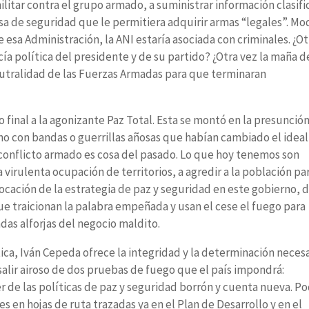
ilitar contra el grupo armado, a suministrar información clasif
esa de seguridad que le permitiera adquirir armas “legales”. Mo
esa Administración, la ANI estaría asociada con criminales. ¿Ot
cía política del presidente y de su partido? ¿Otra vez la maña d
utralidad de las Fuerzas Armadas para que terminaran
o final a la agonizante Paz Total. Esta se montó en la presunció
o con bandas o guerrillas añosas que habían cambiado el ideal
l conflicto armado es cosa del pasado. Lo que hoy tenemos son
 virulenta ocupación de territorios, a agredir a la población pa
ocación de la estrategia de paz y seguridad en este gobierno, 
e traicionan la palabra empeñada y usan el cese el fuego para
das alforjas del negocio maldito.
ica, Iván Cepeda ofrece la integridad y la determinación necesa
salir airoso de dos pruebas de fuego que el país impondrá:
er de las políticas de paz y seguridad borrón y cuenta nueva. P
es en hojas de ruta trazadas ya en el Plan de Desarrollo y en el