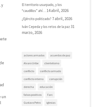
 y
El territorio usurpado, y los
14 abril, 2026
“caudillos” ahí…
7 abril, 2026
¿Ejército politizado?
31
Iván Cepeda y los retos de la paz
marzo, 2026
nete
actores armados
acuerdos de paz
 de
Alvaro Uribe
clientelismo
conflicto
conflicto armado
conflicto interno
corrupción
dad
derecha
educación
falsos positivos
Farc
e un
l
Gustavo Petro
iglesias