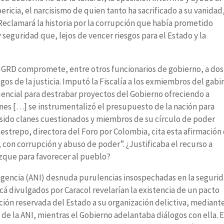
pericia, el narcisismo de quien tanto ha sacrificado a su vanidad,
. Reclamará la historia por la corrupción que había prometido
 seguridad que, lejos de vencer riesgos para el Estado y la
 UNGRD compromete, entre otros funcionarios de gobierno, a dos
gos de la justicia. Imputó la Fiscalía a los exmiembros del gabi
uencial para destrabar proyectos del Gobierno ofreciendo a
nes […] se instrumentalizó el presupuesto de la nación para
 sido clanes cuestionados y miembros de su círculo de poder
estrepo, directora del Foro por Colombia, cita esta afirmación
, con corrupción y abuso de poder”. ¿Justificaba el recurso a
izque para favorecer al pueblo?
ligencia (ANI) desnuda purulencias insospechadas en la seguri
rcá divulgados por Caracol revelarían la existencia de un pacto
ción reservada del Estado a su organización delictiva, mediant
 de la ANI, mientras el Gobierno adelantaba diálogos con ella. E