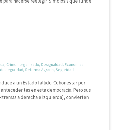
e para hacerse reelegir. Simbiosis que funde
ica
,
Crímen organizado
,
Desigualdad
,
Economías
a de seguridad
,
Reforma Agraria
,
Seguridad
nduce a un Estado fallido. Cohonestar por
sin antecedentes en esta democracia. Pero sus
extremas a derecha e izquierda), convierten