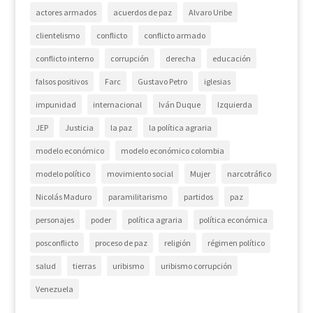
actores armados
acuerdos de paz
Alvaro Uribe
clientelismo
conflicto
conflicto armado
conflicto interno
corrupción
derecha
educación
falsos positivos
Farc
Gustavo Petro
iglesias
impunidad
internacional
Iván Duque
Izquierda
JEP
Justicia
la paz
la política agraria
modelo económico
modelo económico colombia
modelo político
movimiento social
Mujer
narcotráfico
Nicolás Maduro
paramilitarismo
partidos
paz
personajes
poder
política agraria
política económica
posconflicto
proceso de paz
religión
régimen político
salud
tierras
uribismo
uribismo corrupción
Venezuela