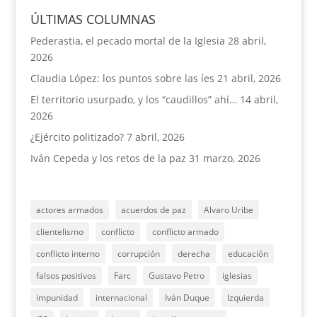
ÚLTIMAS COLUMNAS
Pederastia, el pecado mortal de la Iglesia
28 abril,
2026
Claudia López: los puntos sobre las íes
21 abril, 2026
El territorio usurpado, y los “caudillos” ahí…
14 abril,
2026
¿Ejército politizado?
7 abril, 2026
Iván Cepeda y los retos de la paz
31 marzo, 2026
actores armados
acuerdos de paz
Alvaro Uribe
clientelismo
conflicto
conflicto armado
conflicto interno
corrupción
derecha
educación
falsos positivos
Farc
Gustavo Petro
iglesias
impunidad
internacional
Iván Duque
Izquierda