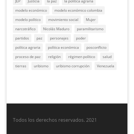
JEP
Justicia
la paz
la política agraria
modelo económico
modelo económico colombia
modelo político
movimiento social
Mujer
narcotráfico
Nicolás Maduro
paramilitarismo
partidos
paz
personajes
poder
política agraria
política económica
posconflicto
proceso de paz
religión
régimen político
salud
tierras
uribismo
uribismo corrupción
Venezuela
Todos los derechos reservados. 2021