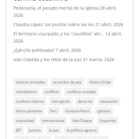
Pederastia, el pecado mortal de la Iglesia
28 abril,
2026
Claudia López: los puntos sobre las íes
21 abril, 2026
El territorio usurpado, y los “caudillos” ahí…
14 abril,
2026
¿Ejército politizado?
7 abril, 2026
Iván Cepeda y los retos de la paz
31 marzo, 2026
actores armados
acuerdos de paz
Alvaro Uribe
clientelismo
conflicto
conflicto armado
conflicto interno
corrupción
derecha
educación
falsos positivos
Farc
Gustavo Petro
iglesias
impunidad
internacional
Iván Duque
Izquierda
JEP
Justicia
la paz
la política agraria