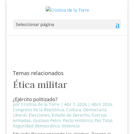
Seleccionar página
Temas relacionados
Ética militar
¿Ejército politizado?
por
Cristina de la Torre
|
Abr 7, 2026
|
Abril 2026
,
Congreso de la República
,
Cultura
,
Democracia
Liberal
,
Elecciones
,
Estado de Derecho
,
Fuerzas
Armadas
,
Gustavo Petro
,
Pacto Histórico
,
Paz Total
,
Seguridad democrática
,
Violencia
Eduardo Pizarro enciende las alarmas. Recoge el