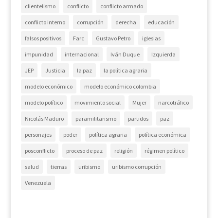
clientelismo
conflicto
conflicto armado
conflicto interno
corrupción
derecha
educación
falsos positivos
Farc
Gustavo Petro
iglesias
impunidad
internacional
Iván Duque
Izquierda
JEP
Justicia
la paz
la política agraria
modelo económico
modelo económico colombia
modelo político
movimiento social
Mujer
narcotráfico
Nicolás Maduro
paramilitarismo
partidos
paz
personajes
poder
política agraria
política económica
posconflicto
proceso de paz
religión
régimen político
salud
tierras
uribismo
uribismo corrupción
Venezuela