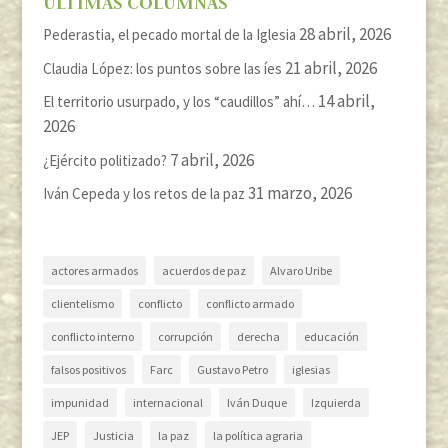
ÚLTIMAS COLUMNAS
28 abril, 2026
Pederastia, el pecado mortal de la Iglesia
21 abril, 2026
Claudia López: los puntos sobre las íes
14 abril,
El territorio usurpado, y los “caudillos” ahí…
2026
7 abril, 2026
¿Ejército politizado?
31 marzo, 2026
Iván Cepeda y los retos de la paz
actores armados
acuerdos de paz
Alvaro Uribe
clientelismo
conflicto
conflicto armado
conflicto interno
corrupción
derecha
educación
falsos positivos
Farc
Gustavo Petro
iglesias
impunidad
internacional
Iván Duque
Izquierda
JEP
Justicia
la paz
la política agraria