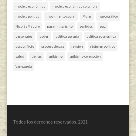
modelo económico
modelo económico colombia
modelo político
movimiento social
Mujer
narcotráfico
Nicolás Maduro
paramilitarismo
partidos
paz
personajes
poder
política agraria
política económica
posconflicto
proceso de paz
religión
régimen político
salud
tierras
uribismo
uribismo corrupción
Venezuela
Todos los derechos reservados. 2021