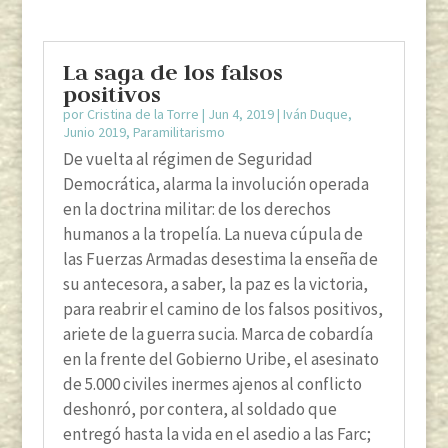
La saga de los falsos
positivos
por
Cristina de la Torre
|
Jun 4, 2019
|
Iván Duque
,
Junio 2019
,
Paramilitarismo
De vuelta al régimen de Seguridad
Democrática, alarma la involución operada
en la doctrina militar: de los derechos
humanos a la tropelía. La nueva cúpula de
las Fuerzas Armadas desestima la enseña de
su antecesora, a saber, la paz es la victoria,
para reabrir el camino de los falsos positivos,
ariete de la guerra sucia. Marca de cobardía
en la frente del Gobierno Uribe, el asesinato
de 5.000 civiles inermes ajenos al conflicto
deshonró, por contera, al soldado que
entregó hasta la vida en el asedio a las Farc;