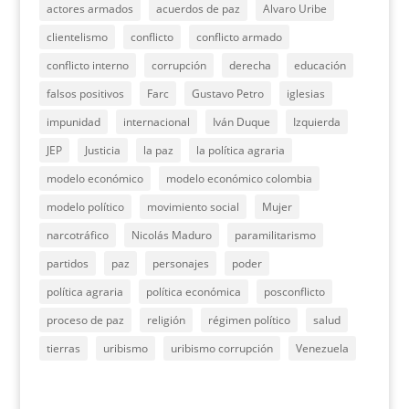
actores armados
acuerdos de paz
Alvaro Uribe
clientelismo
conflicto
conflicto armado
conflicto interno
corrupción
derecha
educación
falsos positivos
Farc
Gustavo Petro
iglesias
impunidad
internacional
Iván Duque
Izquierda
JEP
Justicia
la paz
la política agraria
modelo económico
modelo económico colombia
modelo político
movimiento social
Mujer
narcotráfico
Nicolás Maduro
paramilitarismo
partidos
paz
personajes
poder
política agraria
política económica
posconflicto
proceso de paz
religión
régimen político
salud
tierras
uribismo
uribismo corrupción
Venezuela