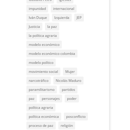
impunidad
internacional
Iván Duque
Izquierda
JEP
Justicia
la paz
la política agraria
modelo económico
modelo económico colombia
modelo político
movimiento social
Mujer
narcotráfico
Nicolás Maduro
paramilitarismo
partidos
paz
personajes
poder
política agraria
política económica
posconflicto
proceso de paz
religión