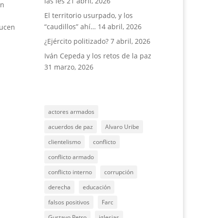
las íes
21 abril, 2026
an
El territorio usurpado, y los
“caudillos” ahí…
14 abril, 2026
ducen
¿Ejército politizado?
7 abril, 2026
Iván Cepeda y los retos de la paz
31 marzo, 2026
actores armados
acuerdos de paz
Alvaro Uribe
clientelismo
conflicto
conflicto armado
conflicto interno
corrupción
derecha
educación
falsos positivos
Farc
Gustavo Petro
iglesias