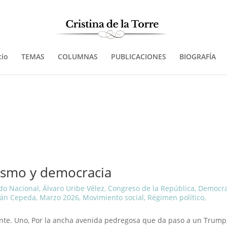
cio
TEMAS
COLUMNAS
PUBLICACIONES
BIOGRAFÍA
rismo y democracia
do Nacional
,
Álvaro Uribe Vélez
,
Congreso de la República
,
Democra
ván Cepeda
,
Marzo 2026
,
Movimiento social
,
Régimen político
,
ente. Uno, Por la ancha avenida pedregosa que da paso a un Trump