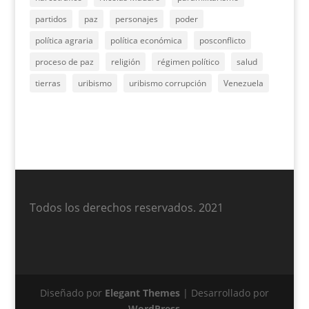
partidos
paz
personajes
poder
política agraria
política económica
posconflicto
proceso de paz
religión
régimen político
salud
tierras
uribismo
uribismo corrupción
Venezuela
Todos los derechos reservados. 2021
Diseñado por
Elegant Themes
| Desarrollado por
WordPress