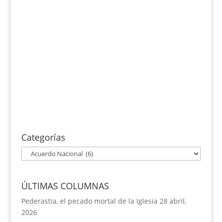
Sanción social contra el expresidente Uribe y
contra la cúpula de las Farc, para comenzar,
por su responsabilidad última en crímenes de
guerra y de lesa humanidad, que en Colombia
tocaron...
Categorías
Categorías
ÚLTIMAS COLUMNAS
Pederastia, el pecado mortal de la Iglesia
28 abril,
2026