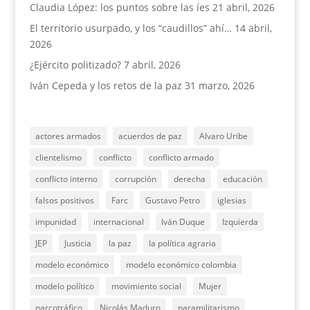
Claudia López: los puntos sobre las íes
21 abril, 2026
El territorio usurpado, y los “caudillos” ahí…
14 abril,
2026
¿Ejército politizado?
7 abril, 2026
Iván Cepeda y los retos de la paz
31 marzo, 2026
actores armados
acuerdos de paz
Alvaro Uribe
clientelismo
conflicto
conflicto armado
conflicto interno
corrupción
derecha
educación
falsos positivos
Farc
Gustavo Petro
iglesias
impunidad
internacional
Iván Duque
Izquierda
JEP
Justicia
la paz
la política agraria
modelo económico
modelo económico colombia
modelo político
movimiento social
Mujer
narcotráfico
Nicolás Maduro
paramilitarismo