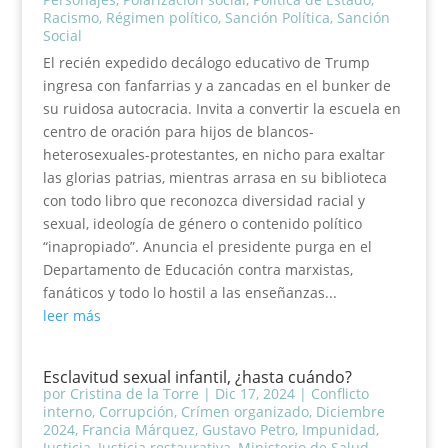
Racismo
,
Régimen político
,
Sanción Política
,
Sanción
Social
El recién expedido decálogo educativo de Trump
ingresa con fanfarrias y a zancadas en el bunker de
su ruidosa autocracia. Invita a convertir la escuela en
centro de oración para hijos de blancos-
heterosexuales-protestantes, en nicho para exaltar
las glorias patrias, mientras arrasa en su biblioteca
con todo libro que reconozca diversidad racial y
sexual, ideología de género o contenido político
“inapropiado”. Anuncia el presidente purga en el
Departamento de Educación contra marxistas,
fanáticos y todo lo hostil a las enseñanzas...
leer más
Esclavitud sexual infantil, ¿hasta cuándo?
por
Cristina de la Torre
|
Dic 17, 2024
|
Conflicto
interno
,
Corrupción
,
Crímen organizado
,
Diciembre
2024
,
Francia Márquez
,
Gustavo Petro
,
Impunidad
,
Justicia
,
Justicia restaurativa
,
Ministerio de Salud
,