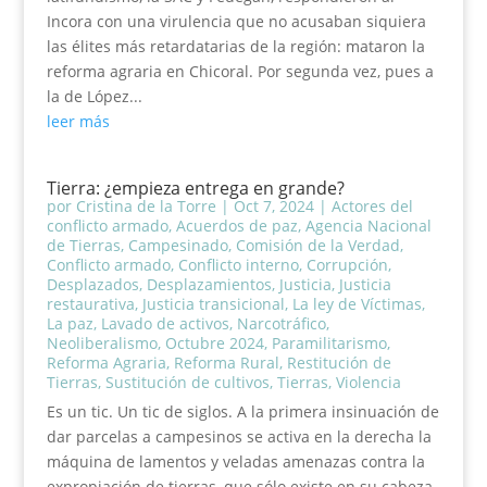
Incora con una virulencia que no acusaban siquiera
las élites más retardatarias de la región: mataron la
reforma agraria en Chicoral. Por segunda vez, pues a
la de López...
leer más
Tierra: ¿empieza entrega en grande?
por
Cristina de la Torre
|
Oct 7, 2024
|
Actores del
conflicto armado
,
Acuerdos de paz
,
Agencia Nacional
de Tierras
,
Campesinado
,
Comisión de la Verdad
,
Conflicto armado
,
Conflicto interno
,
Corrupción
,
Desplazados
,
Desplazamientos
,
Justicia
,
Justicia
restaurativa
,
Justicia transicional
,
La ley de Víctimas
,
La paz
,
Lavado de activos
,
Narcotráfico
,
Neoliberalismo
,
Octubre 2024
,
Paramilitarismo
,
Reforma Agraria
,
Reforma Rural
,
Restitución de
Tierras
,
Sustitución de cultivos
,
Tierras
,
Violencia
Es un tic. Un tic de siglos. A la primera insinuación de
dar parcelas a campesinos se activa en la derecha la
máquina de lamentos y veladas amenazas contra la
expropiación de tierras, que sólo existe en su cabeza.