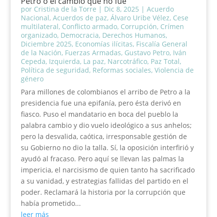
Petro o el cambio que no fue
por
Cristina de la Torre
|
Dic 8, 2025
|
Acuerdo
Nacional
,
Acuerdos de paz
,
Álvaro Uribe Vélez
,
Cese
multilateral
,
Conflicto armado
,
Corrupción
,
Crímen
organizado
,
Democracia
,
Derechos Humanos
,
Diciembre 2025
,
Economías ilícitas
,
Fiscalía General
de la Nación
,
Fuerzas Armadas
,
Gustavo Petro
,
Iván
Cepeda
,
Izquierda
,
La paz
,
Narcotráfico
,
Paz Total
,
Política de seguridad
,
Reformas sociales
,
Violencia de
género
Para millones de colombianos el arribo de Petro a la
presidencia fue una epifanía, pero ésta derivó en
fiasco. Puso el mandatario en boca del pueblo la
palabra cambio y dio vuelo ideológico a sus anhelos;
pero la desvalida, caótica, irresponsable gestión de
su Gobierno no dio la talla. Sí, la oposición interfirió y
ayudó al fracaso. Pero aquí se llevan las palmas la
impericia, el narcisismo de quien tanto ha sacrificado
a su vanidad, y estrategias fallidas del partido en el
poder. Reclamará la historia por la corrupción que
había prometido...
leer más