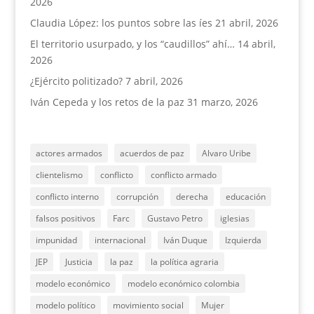
2026
Claudia López: los puntos sobre las íes
21 abril, 2026
El territorio usurpado, y los “caudillos” ahí…
14 abril,
2026
¿Ejército politizado?
7 abril, 2026
Iván Cepeda y los retos de la paz
31 marzo, 2026
actores armados
acuerdos de paz
Alvaro Uribe
clientelismo
conflicto
conflicto armado
conflicto interno
corrupción
derecha
educación
falsos positivos
Farc
Gustavo Petro
iglesias
impunidad
internacional
Iván Duque
Izquierda
JEP
Justicia
la paz
la política agraria
modelo económico
modelo económico colombia
modelo político
movimiento social
Mujer