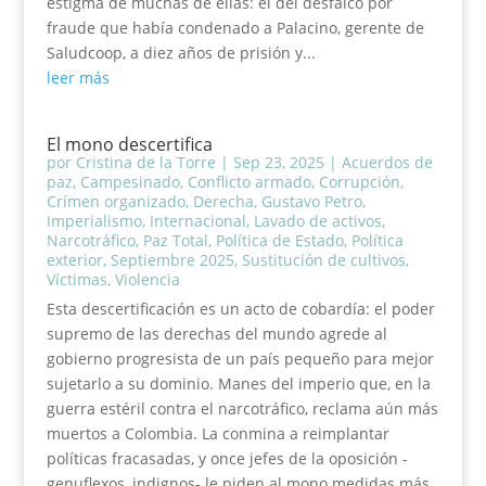
estigma de muchas de ellas: el del desfalco por
fraude que había condenado a Palacino, gerente de
Saludcoop, a diez años de prisión y...
leer más
El mono descertifica
por
Cristina de la Torre
|
Sep 23, 2025
|
Acuerdos de
paz
,
Campesinado
,
Conflicto armado
,
Corrupción
,
Crímen organizado
,
Derecha
,
Gustavo Petro
,
Imperialismo
,
Internacional
,
Lavado de activos
,
Narcotráfico
,
Paz Total
,
Política de Estado
,
Política
exterior
,
Septiembre 2025
,
Sustitución de cultivos
,
Víctimas
,
Violencia
Esta descertificación es un acto de cobardía: el poder
supremo de las derechas del mundo agrede al
gobierno progresista de un país pequeño para mejor
sujetarlo a su dominio. Manes del imperio que, en la
guerra estéril contra el narcotráfico, reclama aún más
muertos a Colombia. La conmina a reimplantar
políticas fracasadas, y once jefes de la oposición -
genuflexos, indignos- le piden al mono medidas más