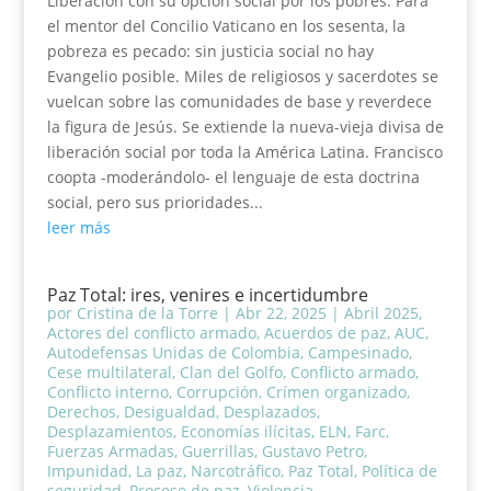
Liberación con su opción social por los pobres. Para
el mentor del Concilio Vaticano en los sesenta, la
pobreza es pecado: sin justicia social no hay
Evangelio posible. Miles de religiosos y sacerdotes se
vuelcan sobre las comunidades de base y reverdece
la figura de Jesús. Se extiende la nueva-vieja divisa de
liberación social por toda la América Latina. Francisco
coopta -moderándolo- el lenguaje de esta doctrina
social, pero sus prioridades...
leer más
Paz Total: ires, venires e incertidumbre
por
Cristina de la Torre
|
Abr 22, 2025
|
Abril 2025
,
Actores del conflicto armado
,
Acuerdos de paz
,
AUC
,
Autodefensas Unidas de Colombia
,
Campesinado
,
Cese multilateral
,
Clan del Golfo
,
Conflicto armado
,
Conflicto interno
,
Corrupción
,
Crímen organizado
,
Derechos
,
Desigualdad
,
Desplazados
,
Desplazamientos
,
Economías ilícitas
,
ELN
,
Farc
,
Fuerzas Armadas
,
Guerrillas
,
Gustavo Petro
,
Impunidad
,
La paz
,
Narcotráfico
,
Paz Total
,
Política de
seguridad
,
Proceso de paz
,
Violencia