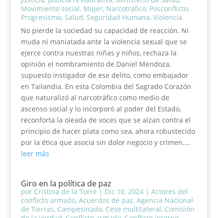
Movimiento social
,
Mujer
,
Narcotráfico
,
Posconflicto
,
Progresismo
,
Salud
,
Seguridad Humana
,
Violencia
No pierde la sociedad su capacidad de reacción. Ni
muda ni maniatada ante la violencia sexual que se
ejerce contra nuestras niñas y niños, rechaza la
opinión el nombramiento de Daniel Mendoza,
supuesto instigador de ese delito, como embajador
en Tailandia. En esta Colombia del Sagrado Corazón
que naturalizó al narcotráfico como medio de
ascenso social y lo incorporó al poder del Estado,
reconforta la oleada de voces que se alzan contra el
principio de hacer plata como sea, ahora robustecido
por la ética que asocia sin dolor negocio y crimen....
leer más
Giro en la política de paz
por
Cristina de la Torre
|
Dic 10, 2024
|
Actores del
conflicto armado
,
Acuerdos de paz
,
Agencia Nacional
de Tierras
,
Campesinado
,
Cese multilateral
,
Comisión
de la Verdad
,
Conflicto armado
,
Conflicto interno
,