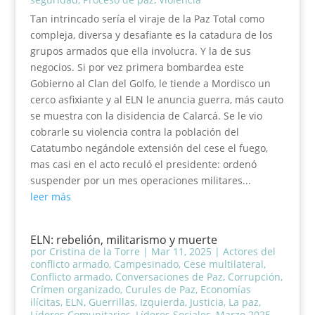
Tan intrincado sería el viraje de la Paz Total como
compleja, diversa y desafiante es la catadura de los
grupos armados que ella involucra. Y la de sus
negocios. Si por vez primera bombardea este
Gobierno al Clan del Golfo, le tiende a Mordisco un
cerco asfixiante y al ELN le anuncia guerra, más cauto
se muestra con la disidencia de Calarcá. Se le vio
cobrarle su violencia contra la población del
Catatumbo negándole extensión del cese el fuego,
mas casi en el acto reculó el presidente: ordenó
suspender por un mes operaciones militares...
leer más
ELN: rebelión, militarismo y muerte
por
Cristina de la Torre
|
Mar 11, 2025
|
Actores del
conflicto armado
,
Campesinado
,
Cese multilateral
,
Conflicto armado
,
Conversaciones de Paz
,
Corrupción
,
Crímen organizado
,
Curules de Paz
,
Economías
ilícitas
,
ELN
,
Guerrillas
,
Izquierda
,
Justicia
,
La paz
,
Líderes Comunitarios
,
Líderes Sociales
,
Marzo 2025
,