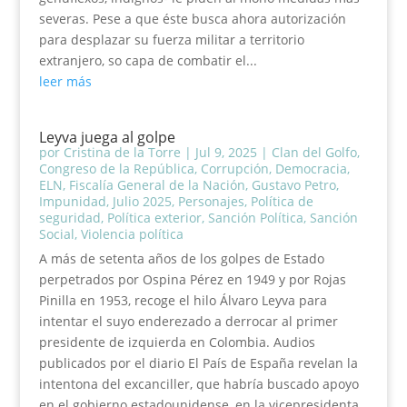
severas. Pese a que éste busca ahora autorización
para desplazar su fuerza militar a territorio
extranjero, so capa de combatir el...
leer más
Leyva juega al golpe
por
Cristina de la Torre
|
Jul 9, 2025
|
Clan del Golfo
,
Congreso de la República
,
Corrupción
,
Democracia
,
ELN
,
Fiscalía General de la Nación
,
Gustavo Petro
,
Impunidad
,
Julio 2025
,
Personajes
,
Política de
seguridad
,
Política exterior
,
Sanción Política
,
Sanción
Social
,
Violencia política
A más de setenta años de los golpes de Estado
perpetrados por Ospina Pérez en 1949 y por Rojas
Pinilla en 1953, recoge el hilo Álvaro Leyva para
intentar el suyo enderezado a derrocar al primer
presidente de izquierda en Colombia. Audios
publicados por el diario El País de España revelan la
intentona del excanciller, que habría buscado apoyo
en el gobierno estadounidense, en la vicepresidenta