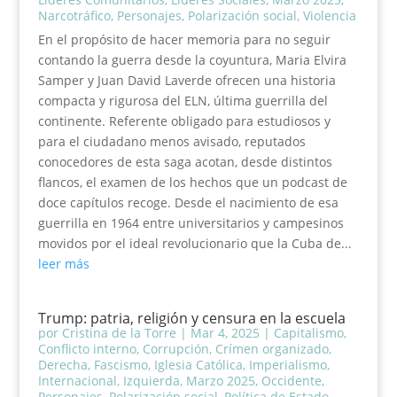
Narcotráfico
,
Personajes
,
Polarización social
,
Violencia
En el propósito de hacer memoria para no seguir
contando la guerra desde la coyuntura, Maria Elvira
Samper y Juan David Laverde ofrecen una historia
compacta y rigurosa del ELN, última guerrilla del
continente. Referente obligado para estudiosos y
para el ciudadano menos avisado, reputados
conocedores de esta saga acotan, desde distintos
flancos, el examen de los hechos que un podcast de
doce capítulos recoge. Desde el nacimiento de esa
guerrilla en 1964 entre universitarios y campesinos
movidos por el ideal revolucionario que la Cuba de...
leer más
Trump: patria, religión y censura en la escuela
por
Cristina de la Torre
|
Mar 4, 2025
|
Capitalismo
,
Conflicto interno
,
Corrupción
,
Crímen organizado
,
Derecha
,
Fascismo
,
Iglesia Católica
,
Imperialismo
,
Internacional
,
Izquierda
,
Marzo 2025
,
Occidente
,
Personajes
,
Polarización social
,
Política de Estado
,