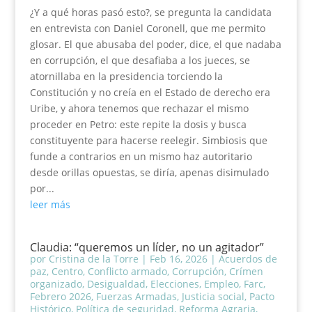
¿Y a qué horas pasó esto?, se pregunta la candidata
en entrevista con Daniel Coronell, que me permito
glosar. El que abusaba del poder, dice, el que nadaba
en corrupción, el que desafiaba a los jueces, se
atornillaba en la presidencia torciendo la
Constitución y no creía en el Estado de derecho era
Uribe, y ahora tenemos que rechazar el mismo
proceder en Petro: este repite la dosis y busca
constituyente para hacerse reelegir. Simbiosis que
funde a contrarios en un mismo haz autoritario
desde orillas opuestas, se diría, apenas disimulado
por...
leer más
Claudia: “queremos un líder, no un agitador”
por
Cristina de la Torre
|
Feb 16, 2026
|
Acuerdos de
paz
,
Centro
,
Conflicto armado
,
Corrupción
,
Crímen
organizado
,
Desigualdad
,
Elecciones
,
Empleo
,
Farc
,
Febrero 2026
,
Fuerzas Armadas
,
Justicia social
,
Pacto
Histórico
,
Política de seguridad
,
Reforma Agraria
,