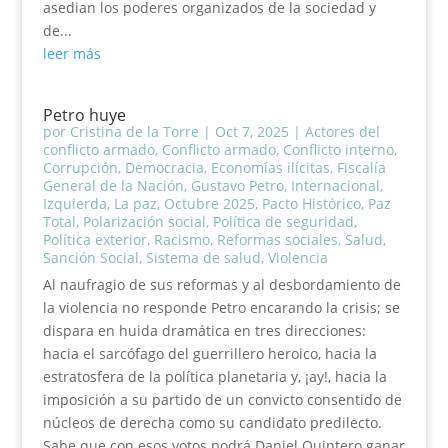
asedian los poderes organizados de la sociedad y
de...
leer más
Petro huye
por
Cristina de la Torre
|
Oct 7, 2025
|
Actores del
conflicto armado
,
Conflicto armado
,
Conflicto interno
,
Corrupción
,
Democracia
,
Economías ilícitas
,
Fiscalía
General de la Nación
,
Gustavo Petro
,
Internacional
,
Izquierda
,
La paz
,
Octubre 2025
,
Pacto Histórico
,
Paz
Total
,
Polarización social
,
Política de seguridad
,
Política exterior
,
Racismo
,
Reformas sociales
,
Salud
,
Sanción Social
,
Sistema de salud
,
Violencia
Al naufragio de sus reformas y al desbordamiento de
la violencia no responde Petro encarando la crisis; se
dispara en huida dramática en tres direcciones:
hacia el sarcófago del guerrillero heroico, hacia la
estratosfera de la política planetaria y, ¡ay!, hacia la
imposición a su partido de un convicto consentido de
núcleos de derecha como su candidato predilecto.
Sabe que con esos votos podrá Daniel Quintero ganar