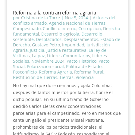
Reforma a la contrarreforma agraria
por
Cristina de la Torre
|
Nov 5, 2024
|
Actores del
conflicto armado
,
Agencia Nacional de Tierras
,
Campesinado
,
Conflicto interno
,
Corrupción
,
Derecho
fundamental
,
Desarrollo agrícola
,
Desarrollo
sostenible
,
Desplazados
,
Desplazamientos
,
Estado de
Derecho
,
Gustavo Petro
,
Impunidad
,
Jurisdicción
Agraria
,
Justicia
,
Justicia restaurativa
,
La ley de
Víctimas
,
La paz
,
Líderes Comunitarios
,
Líderes
Sociales
,
Noviembre 2024
,
Pacto Histórico
,
Pacto
Social
,
Polarización social
,
Política de Estado
,
Posconflicto
,
Reforma Agraria
,
Reforma Rural
,
Restitución de Tierras
,
Tierras
,
Violencia
No hay mal que dure cien años y ojalá Colombia,
después de tantos muertos por la tierra, honre el
dicho popular. En su último tramo de Gobierno
decidió Carlos Lleras crear concentraciones
parcelarias para el campesinado. Pero en menos que
canta un gallo el presidente Misael Pastrana,
prohombres de los partidos tradicionales, el
latifundismo, la SAC y Fedegán, respondieron al