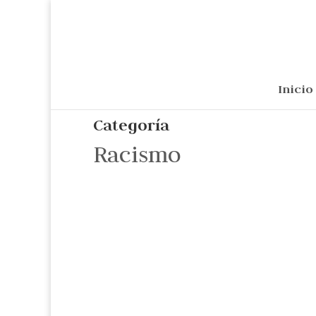
Inicio
Categoría
Racismo
Cristina de la Torre
Al naufragio de sus reformas y al desbord
dispara en huida dramática en tres direcci