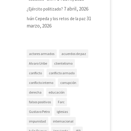
de
r
7 abril, 2026
¿Ejército politizado?
er
31
Iván Cepeda y los retos de la paz
marzo, 2026
actores armados
acuerdos de paz
Alvaro Uribe
clientelismo
conflicto
conflicto armado
conflicto interno
corrupción
derecha
educación
falsos positivos
Farc
r
Gustavo Petro
iglesias
impunidad
internacional
Iván Duque
Izquierda
JEP