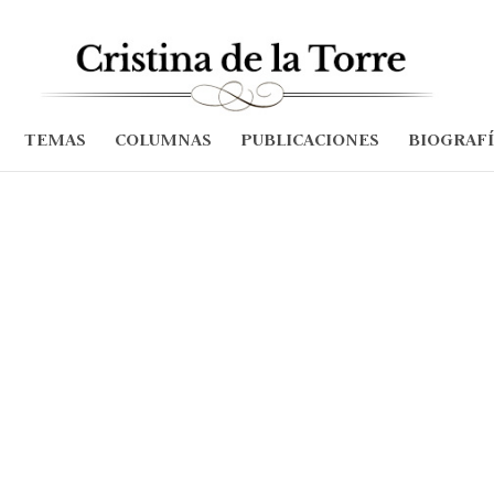
TEMAS
COLUMNAS
PUBLICACIONES
BIOGRAF
amiento de la violencia no responde Petro encarando la crisis; 
ones: hacia el sarcófago del guerrillero heroico, hacia la