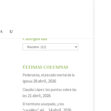
ÍA
Categorías
Categorías
ÚLTIMAS COLUMNAS
Pederastia, el pecado mortal de la
28 abril, 2026
Iglesia
Claudia López: los puntos sobre las
21 abril, 2026
íes
se
El territorio usurpado, y los
14 abril, 2026
“caudillos” ahí…