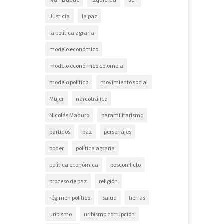
Justicia
la paz
la política agraria
modelo económico
modelo económico colombia
modelo político
movimiento social
Mujer
narcotráfico
Nicolás Maduro
paramilitarismo
partidos
paz
personajes
poder
política agraria
política económica
posconflicto
proceso de paz
religión
régimen político
salud
tierras
os
uribismo
uribismo corrupción