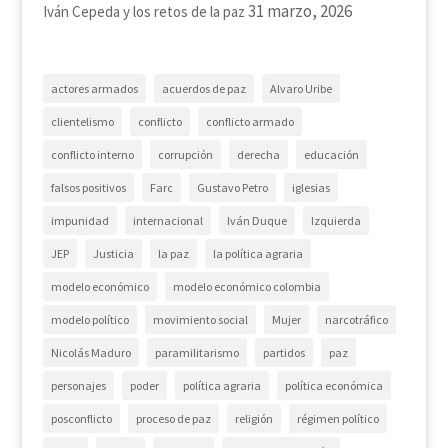
31 marzo, 2026
Iván Cepeda y los retos de la paz
actores armados
acuerdos de paz
Alvaro Uribe
clientelismo
conflicto
conflicto armado
conflicto interno
corrupción
derecha
educación
falsos positivos
Farc
Gustavo Petro
iglesias
impunidad
internacional
Iván Duque
Izquierda
JEP
Justicia
la paz
la política agraria
modelo económico
modelo económico colombia
modelo político
movimiento social
Mujer
narcotráfico
Nicolás Maduro
paramilitarismo
partidos
paz
personajes
poder
política agraria
política económica
posconflicto
proceso de paz
religión
régimen político