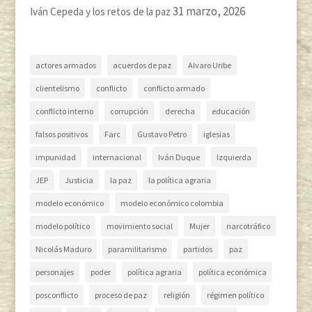
31 marzo, 2026
Iván Cepeda y los retos de la paz
actores armados
acuerdos de paz
Alvaro Uribe
clientelismo
conflicto
conflicto armado
conflicto interno
corrupción
derecha
educación
falsos positivos
Farc
Gustavo Petro
iglesias
impunidad
internacional
Iván Duque
Izquierda
JEP
Justicia
la paz
la política agraria
modelo económico
modelo económico colombia
modelo político
movimiento social
Mujer
narcotráfico
Nicolás Maduro
paramilitarismo
partidos
paz
personajes
poder
política agraria
política económica
posconflicto
proceso de paz
religión
régimen político