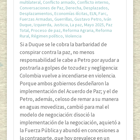
multilateral
,
Conflicto armado
,
Conflicto interno
,
Conversaciones de Paz
,
Derecha
,
Desplazados
,
Desplazamientos
,
Economías ilícitas
,
ELN
,
Farc
,
Fuerzas Armadas
,
Guerrillas
,
Gustavo Petro
,
Iván
Duque
,
Izquierda
,
Justicia
,
La paz
,
Mayo 2025
,
Paz
Total
,
Proceso de paz
,
Reforma Agraria
,
Reforma
Rural
,
Régimen político
,
Violencia
Si a Duque se le cobra la barbaridad de
conspirar contra la paz, no menos
responsabilidad le cabe a Petro por ayudar a
postrarla a golpes de tozudez y negligencia:
Colombia vuelve a incendiarse en violencia.
Porque ambos gobiernos desdeñaron la
implementación del Acuerdo de Paz; y el de
Petro, además, celoso de remar a su manera
en aguas movedizas, cambió para mal el
modelo de negociación: disoció la
implementación de la negociación, aquietó a
la Fuerza Pública y abundó en concesiones a
la contraparte, que hoy prevalece en un