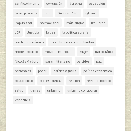
conflicto interno
corrupción
derecha
educación
falsos positivos
Farc
Gustavo Petro
iglesias
impunidad
internacional
Iván Duque
Izquierda
JEP
Justicia
la paz
la política agraria
modelo económico
modelo económico colombia
modelo político
movimiento social
Mujer
narcotráfico
Nicolás Maduro
paramilitarismo
partidos
paz
personajes
poder
política agraria
política económica
posconflicto
proceso de paz
religión
régimen político
salud
tierras
uribismo
uribismo corrupción
Venezuela