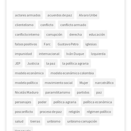
actores armados
acuerdos de paz
Alvaro Uribe
clientelismo
conflicto
conflicto armado
conflicto interno
corrupción
derecha
educación
falsos positivos
Farc
Gustavo Petro
iglesias
impunidad
internacional
Iván Duque
Izquierda
JEP
Justicia
la paz
la política agraria
modelo económico
modelo económico colombia
modelo político
movimiento social
Mujer
narcotráfico
Nicolás Maduro
paramilitarismo
partidos
paz
personajes
poder
política agraria
política económica
posconflicto
proceso de paz
religión
régimen político
salud
tierras
uribismo
uribismo corrupción
Venezuela