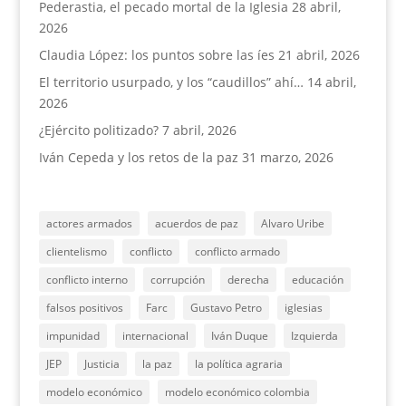
Pederastia, el pecado mortal de la Iglesia
28 abril,
2026
Claudia López: los puntos sobre las íes
21 abril, 2026
El territorio usurpado, y los “caudillos” ahí…
14 abril,
2026
¿Ejército politizado?
7 abril, 2026
Iván Cepeda y los retos de la paz
31 marzo, 2026
actores armados
acuerdos de paz
Alvaro Uribe
clientelismo
conflicto
conflicto armado
conflicto interno
corrupción
derecha
educación
falsos positivos
Farc
Gustavo Petro
iglesias
impunidad
internacional
Iván Duque
Izquierda
JEP
Justicia
la paz
la política agraria
modelo económico
modelo económico colombia