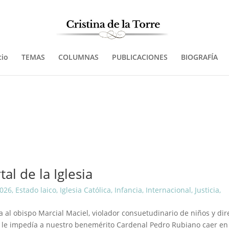
cio
TEMAS
COLUMNAS
PUBLICACIONES
BIOGRAFÍA
al de la Iglesia
2026
,
Estado laico
,
Iglesia Católica
,
Infancia
,
Internacional
,
Justicia
,
a al obispo Marcial Maciel, violador consuetudinario de niños y dir
a le impedía a nuestro benemérito Cardenal Pedro Rubiano caer en