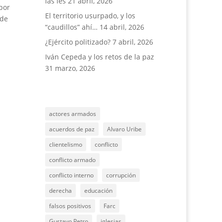
las íes
21 abril, 2026
por
El territorio usurpado, y los
 de
“caudillos” ahí…
14 abril, 2026
¿Ejército politizado?
7 abril, 2026
Iván Cepeda y los retos de la paz
31 marzo, 2026
actores armados
acuerdos de paz
Alvaro Uribe
clientelismo
conflicto
conflicto armado
conflicto interno
corrupción
derecha
educación
falsos positivos
Farc
Gustavo Petro
iglesias