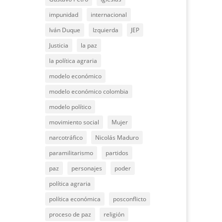
impunidad
internacional
Iván Duque
Izquierda
JEP
Justicia
la paz
la política agraria
modelo económico
modelo económico colombia
modelo político
movimiento social
Mujer
narcotráfico
Nicolás Maduro
paramilitarismo
partidos
paz
personajes
poder
política agraria
política económica
posconflicto
proceso de paz
religión