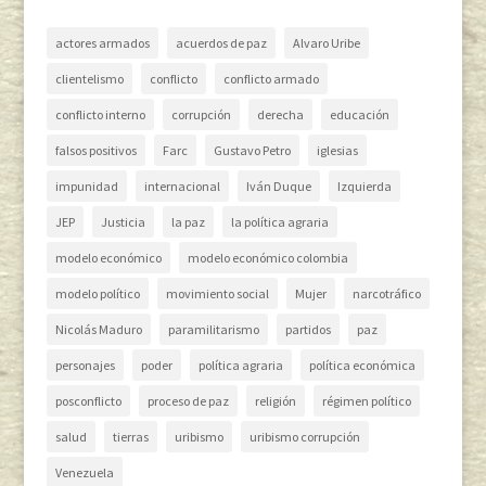
actores armados
acuerdos de paz
Alvaro Uribe
clientelismo
conflicto
conflicto armado
conflicto interno
corrupción
derecha
educación
falsos positivos
Farc
Gustavo Petro
iglesias
impunidad
internacional
Iván Duque
Izquierda
JEP
Justicia
la paz
la política agraria
modelo económico
modelo económico colombia
modelo político
movimiento social
Mujer
narcotráfico
Nicolás Maduro
paramilitarismo
partidos
paz
personajes
poder
política agraria
política económica
posconflicto
proceso de paz
religión
régimen político
salud
tierras
uribismo
uribismo corrupción
Venezuela