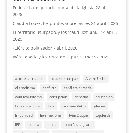
Pederastia, el pecado mortal de la Iglesia
28 abril,
2026
Claudia López: los puntos sobre las íes
21 abril, 2026
El territorio usurpado, y los “caudillos” ahí…
14 abril,
2026
¿Ejército politizado?
7 abril, 2026
Iván Cepeda y los retos de la paz
31 marzo, 2026
actores armados
acuerdos de paz
Alvaro Uribe
clientelismo
conflicto
conflicto armado
conflicto interno
corrupción
derecha
educación
falsos positivos
Farc
Gustavo Petro
iglesias
impunidad
internacional
Iván Duque
Izquierda
JEP
Justicia
la paz
la política agraria