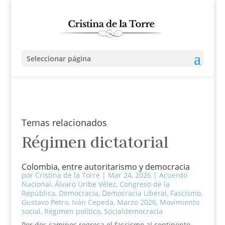
Seleccionar página
Temas relacionados
Régimen dictatorial
Colombia, entre autoritarismo y democracia
por
Cristina de la Torre
|
Mar 24, 2026
|
Acuerdo
Nacional
,
Álvaro Uribe Vélez
,
Congreso de la
República
,
Democracia
,
Democracia Liberal
,
Fascismo
,
Gustavo Petro
,
Iván Cepeda
,
Marzo 2026
,
Movimiento
social
,
Régimen político
,
Socialdemocracia
Por dos caminos regresa el fascismo al continente.