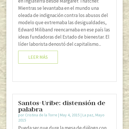
en Inglaterra desde Margaret Thatcher.
Mientras se levantaba en el mundo una
oleada de indignación contra los abusos del
modelo que extremaba las desigualdades,
Edward Miliband reencarnaba en ese país las
ideas fundadoras del Estado de bienestar. El
líder laborista denostó del capitalismo...
LEER MÁS
Santos-Uribe: distensión de
palabra
por
Cristina de la Torre
|
May 4, 2015
|
La paz
,
Mayo
2015
Pueda ser que dure la mesa de diálogo con