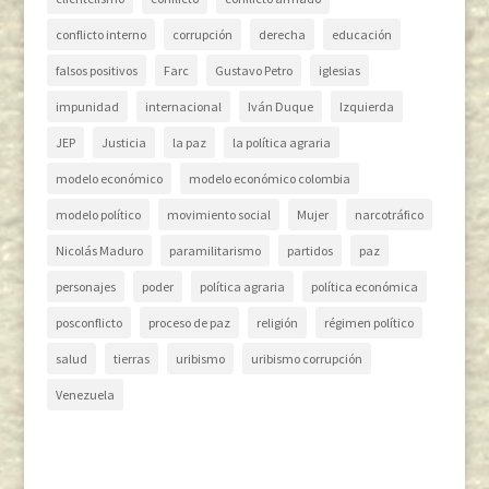
conflicto interno
corrupción
derecha
educación
falsos positivos
Farc
Gustavo Petro
iglesias
impunidad
internacional
Iván Duque
Izquierda
JEP
Justicia
la paz
la política agraria
modelo económico
modelo económico colombia
modelo político
movimiento social
Mujer
narcotráfico
Nicolás Maduro
paramilitarismo
partidos
paz
personajes
poder
política agraria
política económica
posconflicto
proceso de paz
religión
régimen político
salud
tierras
uribismo
uribismo corrupción
Venezuela