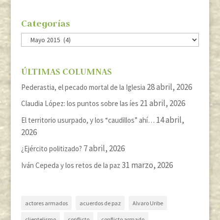
Categorías
Categorías
ÚLTIMAS COLUMNAS
28 abril, 2026
Pederastia, el pecado mortal de la Iglesia
21 abril, 2026
Claudia López: los puntos sobre las íes
14 abril,
El territorio usurpado, y los “caudillos” ahí…
2026
7 abril, 2026
¿Ejército politizado?
31 marzo, 2026
Iván Cepeda y los retos de la paz
actores armados
acuerdos de paz
Alvaro Uribe
clientelismo
conflicto
conflicto armado