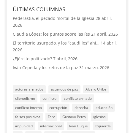
ÚLTIMAS COLUMNAS
Pederastia, el pecado mortal de la Iglesia
28 abril,
2026
Claudia López: los puntos sobre las íes
21 abril, 2026
El territorio usurpado, y los “caudillos” ahí…
14 abril,
2026
¿Ejército politizado?
7 abril, 2026
Iván Cepeda y los retos de la paz
31 marzo, 2026
actores armados
acuerdos de paz
Alvaro Uribe
clientelismo
conflicto
conflicto armado
conflicto interno
corrupción
derecha
educación
falsos positivos
Farc
Gustavo Petro
iglesias
impunidad
internacional
Iván Duque
Izquierda