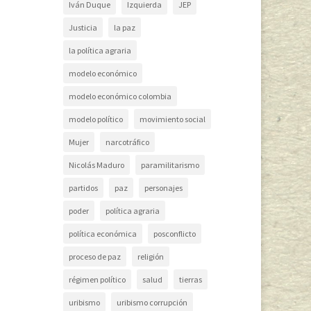
Iván Duque
Izquierda
JEP
Justicia
la paz
la política agraria
modelo económico
modelo económico colombia
modelo político
movimiento social
Mujer
narcotráfico
Nicolás Maduro
paramilitarismo
partidos
paz
personajes
poder
política agraria
política económica
posconflicto
proceso de paz
religión
régimen político
salud
tierras
uribismo
uribismo corrupción