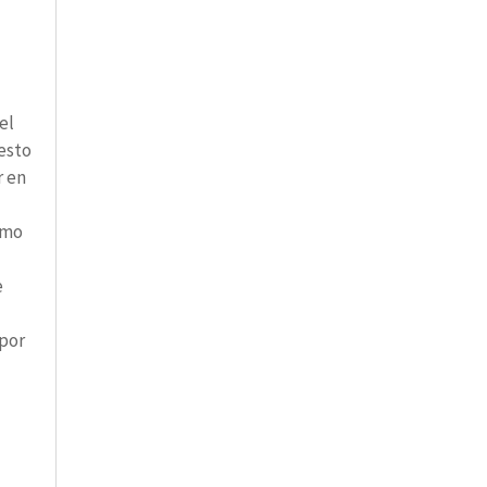
el
esto
r en
omo
e
 por