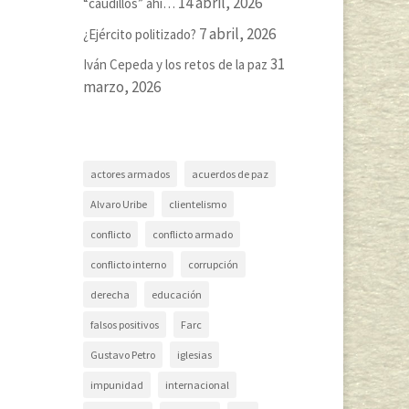
14 abril, 2026
“caudillos” ahí…
7 abril, 2026
¿Ejército politizado?
31
Iván Cepeda y los retos de la paz
marzo, 2026
actores armados
acuerdos de paz
Alvaro Uribe
clientelismo
conflicto
conflicto armado
conflicto interno
corrupción
derecha
educación
falsos positivos
Farc
Gustavo Petro
iglesias
impunidad
internacional