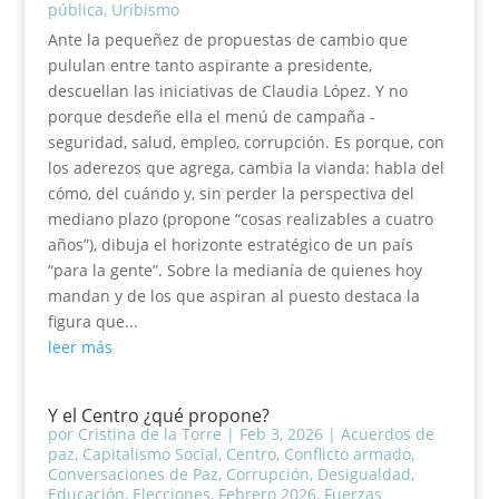
pública
,
Uribismo
Ante la pequeñez de propuestas de cambio que
pululan entre tanto aspirante a presidente,
descuellan las iniciativas de Claudia López. Y no
porque desdeñe ella el menú de campaña -
seguridad, salud, empleo, corrupción. Es porque, con
los aderezos que agrega, cambia la vianda: habla del
cómo, del cuándo y, sin perder la perspectiva del
mediano plazo (propone “cosas realizables a cuatro
años”), dibuja el horizonte estratégico de un país
“para la gente”. Sobre la medianía de quienes hoy
mandan y de los que aspiran al puesto destaca la
figura que...
leer más
Y el Centro ¿qué propone?
por
Cristina de la Torre
|
Feb 3, 2026
|
Acuerdos de
paz
,
Capitalismo Social
,
Centro
,
Conflicto armado
,
Conversaciones de Paz
,
Corrupción
,
Desigualdad
,
Educación
,
Elecciones
,
Febrero 2026
,
Fuerzas