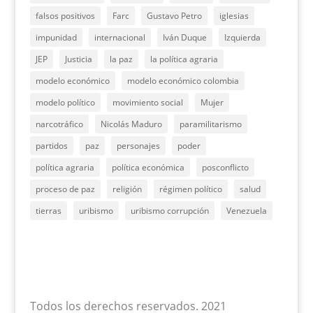
falsos positivos
Farc
Gustavo Petro
iglesias
impunidad
internacional
Iván Duque
Izquierda
JEP
Justicia
la paz
la política agraria
modelo económico
modelo económico colombia
modelo político
movimiento social
Mujer
narcotráfico
Nicolás Maduro
paramilitarismo
partidos
paz
personajes
poder
política agraria
política económica
posconflicto
proceso de paz
religión
régimen político
salud
tierras
uribismo
uribismo corrupción
Venezuela
Todos los derechos reservados. 2021