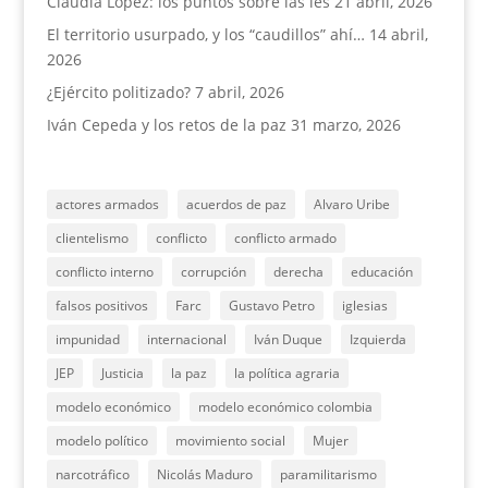
Claudia López: los puntos sobre las íes
21 abril, 2026
El territorio usurpado, y los “caudillos” ahí…
14 abril,
2026
¿Ejército politizado?
7 abril, 2026
Iván Cepeda y los retos de la paz
31 marzo, 2026
actores armados
acuerdos de paz
Alvaro Uribe
clientelismo
conflicto
conflicto armado
conflicto interno
corrupción
derecha
educación
falsos positivos
Farc
Gustavo Petro
iglesias
impunidad
internacional
Iván Duque
Izquierda
JEP
Justicia
la paz
la política agraria
modelo económico
modelo económico colombia
modelo político
movimiento social
Mujer
narcotráfico
Nicolás Maduro
paramilitarismo