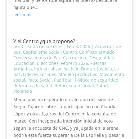
mandan y de los que aspiran al puesto destaca la
figura que...
leer más
Y el Centro ¿qué propone?
por
Cristina de la Torre
|
Feb 3, 2026
|
Acuerdos de
paz
,
Capitalismo Social
,
Centro
,
Conflicto armado
,
Conversaciones de Paz
,
Corrupción
,
Desigualdad
,
Educación
,
Elecciones
,
Febrero 2026
,
Fuerzas
Armadas
,
Industrialización
,
Iván Duque
,
Justicia
,
La
paz
,
Líderes Sociales
,
Modelo productivo
,
Movimiento
social
,
Pacto Social
,
Paz Total
,
Política de seguridad
,
Reforma a la salud
,
Reforma pensional
,
Salud
,
Violencia
Medio país ha esperado en vilo una decisión de
Sergio Fajardo sobre su participación con Claudia
López y otras figuras del Centro en la consulta de
marzo. Con inesperada intención inicial de voto,
según la encuesta de CNC, y ya jugada en la arena,
podría esta fuerza superar a De la Espriella y pasar a