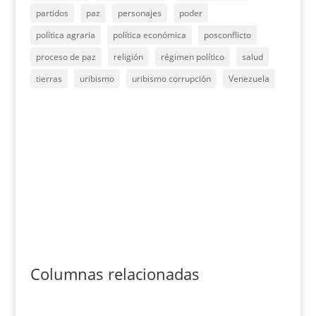
partidos
paz
personajes
poder
política agraria
política económica
posconflicto
proceso de paz
religión
régimen político
salud
tierras
uribismo
uribismo corrupción
Venezuela
Columnas relacionadas