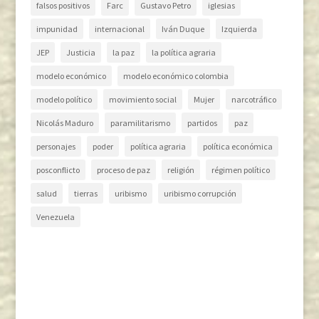
falsos positivos
Farc
Gustavo Petro
iglesias
impunidad
internacional
Iván Duque
Izquierda
JEP
Justicia
la paz
la política agraria
modelo económico
modelo económico colombia
modelo político
movimiento social
Mujer
narcotráfico
Nicolás Maduro
paramilitarismo
partidos
paz
personajes
poder
política agraria
política económica
posconflicto
proceso de paz
religión
régimen político
salud
tierras
uribismo
uribismo corrupción
Venezuela