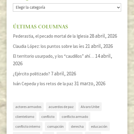
Categorías
ÚLTIMAS COLUMNAS
28 abril, 2026
Pederastia, el pecado mortal de la Iglesia
21 abril, 2026
Claudia López: los puntos sobre las íes
14 abril,
El territorio usurpado, y los “caudillos” ahí…
2026
7 abril, 2026
¿Ejército politizado?
31 marzo, 2026
Iván Cepeda y los retos de la paz
actores armados
acuerdos de paz
Alvaro Uribe
clientelismo
conflicto
conflicto armado
conflicto interno
corrupción
derecha
educación