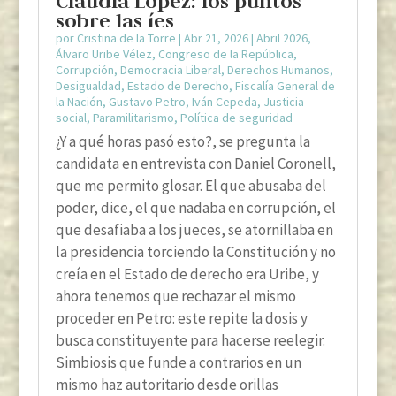
Claudia López: los puntos
sobre las íes
por
Cristina de la Torre
|
Abr 21, 2026
|
Abril 2026
,
Álvaro Uribe Vélez
,
Congreso de la República
,
Corrupción
,
Democracia Liberal
,
Derechos Humanos
,
Desigualdad
,
Estado de Derecho
,
Fiscalía General de
la Nación
,
Gustavo Petro
,
Iván Cepeda
,
Justicia
social
,
Paramilitarismo
,
Política de seguridad
¿Y a qué horas pasó esto?, se pregunta la
candidata en entrevista con Daniel Coronell,
que me permito glosar. El que abusaba del
poder, dice, el que nadaba en corrupción, el
que desafiaba a los jueces, se atornillaba en
la presidencia torciendo la Constitución y no
creía en el Estado de derecho era Uribe, y
ahora tenemos que rechazar el mismo
proceder en Petro: este repite la dosis y
busca constituyente para hacerse reelegir.
Simbiosis que funde a contrarios en un
mismo haz autoritario desde orillas