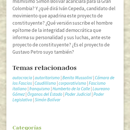
mismísimo Simón Bolívar acariciara para la Gran
Colombia? Y ¿qué dirá Iván Cepeda, candidato del
movimiento que apadrina este proyecto de
constituyente? ¿Qué versión suscribe el hombre
epítome de la integridad democrática que
informa su personalidad y sus luchas, ante este
proyecto de constituyente? ¿Es el proyecto de
Gustavo Petro suyo también?
Temas relacionados
autocracia
|
autoritarismo
|
Benito Mussolini
|
Cámara de
los Fascios
|
Caudillismo
|
corporativismo
|
Fascismo
italiano
|
franquismo
|
Humberto de la Calle
|
Laureano
Gómez
|
Órganos del Estado
|
Poder Judicial
|
Poder
Legislativo
|
Simón Bolívar
Categorías