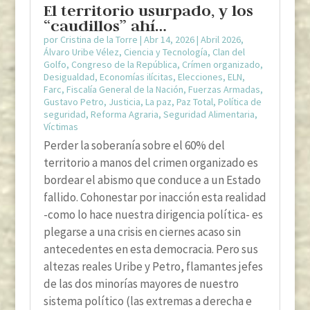
El territorio usurpado, y los
“caudillos” ahí…
por
Cristina de la Torre
|
Abr 14, 2026
|
Abril 2026
,
Álvaro Uribe Vélez
,
Ciencia y Tecnología
,
Clan del
Golfo
,
Congreso de la República
,
Crímen organizado
,
Desigualdad
,
Economías ilícitas
,
Elecciones
,
ELN
,
Farc
,
Fiscalía General de la Nación
,
Fuerzas Armadas
,
Gustavo Petro
,
Justicia
,
La paz
,
Paz Total
,
Política de
seguridad
,
Reforma Agraria
,
Seguridad Alimentaria
,
Víctimas
Perder la soberanía sobre el 60% del
territorio a manos del crimen organizado es
bordear el abismo que conduce a un Estado
fallido. Cohonestar por inacción esta realidad
-como lo hace nuestra dirigencia política- es
plegarse a una crisis en ciernes acaso sin
antecedentes en esta democracia. Pero sus
altezas reales Uribe y Petro, flamantes jefes
de las dos minorías mayores de nuestro
sistema político (las extremas a derecha e