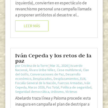
izquierda), convierten en espectáculo de
revanchismo personal una campaña llamada
a proponer antídotos al desastre: el...
LEER MÁS
Iván Cepeda y los retos de la
paz
por
Cristina de la Torre
|
Mar 31, 2026
|
Acuerdo
Nacional
,
Álvaro Uribe Vélez
,
Cese multilateral
,
Clan
del Golfo
,
Conversaciones de Paz
,
Desarrollo
económico
,
Desplazados
,
Desplazamientos
,
ELN
,
Fiscalía General de la Nación
,
Fuerzas Armadas
,
Iván
Cepeda
,
Marzo 2026
,
Paz Total
,
Política de seguridad
,
Seguridad democrática
,
Uribismo
,
Víctimas
Abelardo traza línea y Paloma procede: esta
inaugura en campaña el plan de destripar a