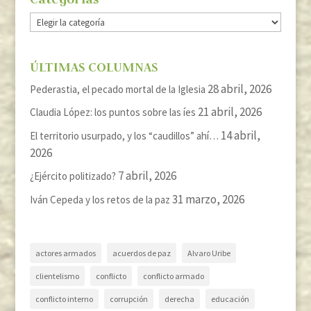
Categorías
ÚLTIMAS COLUMNAS
28 abril, 2026
Pederastia, el pecado mortal de la Iglesia
21 abril, 2026
Claudia López: los puntos sobre las íes
14 abril,
El territorio usurpado, y los “caudillos” ahí…
2026
7 abril, 2026
¿Ejército politizado?
31 marzo, 2026
Iván Cepeda y los retos de la paz
actores armados
acuerdos de paz
Alvaro Uribe
clientelismo
conflicto
conflicto armado
conflicto interno
corrupción
derecha
educación