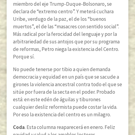
miembro del eje Trump-Duque-Bolsonaro, se
declara de “extremo centro”. Y meterá cuchara
Uribe, verdugo de la paz, el de los “buenos
muertos”, el de las “masacres con sentido social”.
Más radical por la ferocidad del lenguaje y por la
arbitrariedad de sus antojos que por su programa
de reformas, Petro niega la existencia del Centro.
Porque sí.
No puede tenerse por tibio a quien demanda
democracia y equidad en un país que se sacude a
girones la violencia ancestral contra todo el que se
sitúe por fuera de la secta en el poder. Probado
está: en este edén de águilas y tiburones
cualquier desliz reformista puede costar la vida.
Por eso la existencia del centro es un milagro.
Coda
. Esta columna reaparecerá en enero. Feliz
navidad y salud a los amables lectores.