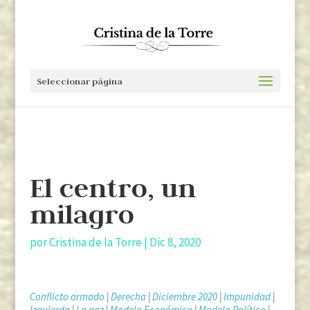
Seleccionar página
El centro, un
milagro
por
Cristina de la Torre
|
Dic 8, 2020
Conflicto armado
|
Derecha
|
Diciembre 2020
|
Impunidad
|
Izquierda
|
La paz
|
Modelo Económico
|
Modelo Político
|