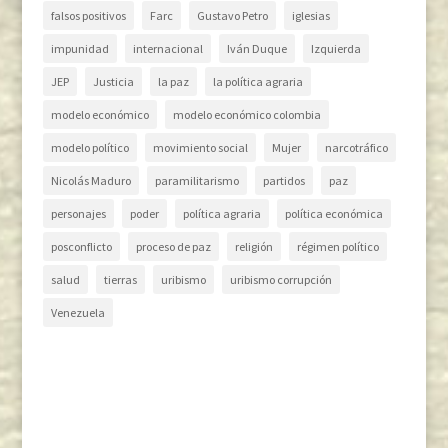
falsos positivos
Farc
Gustavo Petro
iglesias
impunidad
internacional
Iván Duque
Izquierda
JEP
Justicia
la paz
la política agraria
modelo económico
modelo económico colombia
modelo político
movimiento social
Mujer
narcotráfico
Nicolás Maduro
paramilitarismo
partidos
paz
personajes
poder
política agraria
política económica
posconflicto
proceso de paz
religión
régimen político
salud
tierras
uribismo
uribismo corrupción
Venezuela