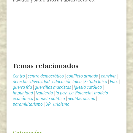
Temas relacionados
Centro
|
centro democrático
|
conflicto armado
|
convivir
|
derecha
|
diversidad
|
educación laica
|
Estado laico
|
Farc
|
guerra fría
|
guerrillas marxistas
|
Iglesia católica
|
impunidad
|
Izquierda
|
la paz
|
La Violencia
|
modelo
económico
|
modelo político
|
neoliberalismo
|
paramilitarismo
|
UP
|
uribismo
Categorías