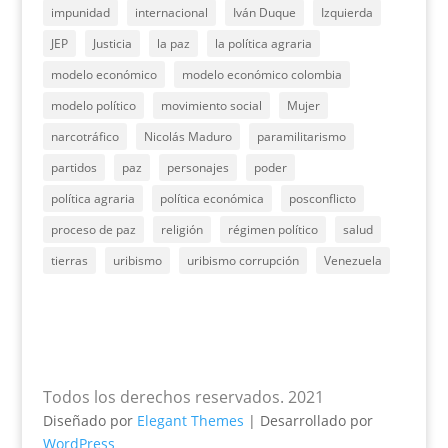
impunidad
internacional
Iván Duque
Izquierda
JEP
Justicia
la paz
la política agraria
modelo económico
modelo económico colombia
modelo político
movimiento social
Mujer
narcotráfico
Nicolás Maduro
paramilitarismo
partidos
paz
personajes
poder
política agraria
política económica
posconflicto
proceso de paz
religión
régimen político
salud
tierras
uribismo
uribismo corrupción
Venezuela
Todos los derechos reservados. 2021
Diseñado por
Elegant Themes
| Desarrollado por
WordPress