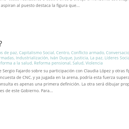
spiran al puesto destaca la figura que...
?
s de paz
,
Capitalismo Social
,
Centro
,
Conflicto armado
,
Conversaci
Armadas
,
Industrialización
,
Iván Duque
,
Justicia
,
La paz
,
Líderes Soci
forma a la salud
,
Reforma pensional
,
Salud
,
Violencia
 Sergio Fajardo sobre su participación con Claudia López y otras f
encuesta de CNC, y ya jugada en la arena, podría esta fuerza supera
onsulta es apenas una primera definición. La otra será dibujar pr
es de este Gobierno. Para...