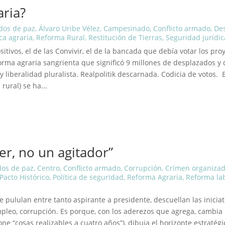
aria?
dos de paz
,
Álvaro Uribe Vélez
,
Campesinado
,
Conflicto armado
,
Des
ica agraria
,
Reforma Rural
,
Restitución de Tierras
,
Seguridad jurídic
sitivos, el de las Convivir, el de la bancada que debía votar los proy
orma agraria sangrienta que significó 9 millones de desplazados y 
 liberalidad pluralista. Realpolitik descarnada. Codicia de votos.
rural) se ha...
er, no un agitador”
os de paz
,
Centro
,
Conflicto armado
,
Corrupción
,
Crímen organiza
Pacto Histórico
,
Política de seguridad
,
Reforma Agraria
,
Reforma la
pululan entre tanto aspirante a presidente, descuellan las inicia
leo, corrupción. Es porque, con los aderezos que agrega, cambia l
e “cosas realizables a cuatro años”), dibuja el horizonte estratégi