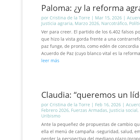
Paloma: ¿y la reforma agr
por
Cristina de la Torre
|
Mar 15, 2026
|
Acuer
Justicia agraria
,
Marzo 2026
,
Narcotráfico
,
Polít
Ver para creer. El partido de los 6.402 falsos po
que hizo la vista gorda frente a una contrarref
paz funge, de pronto, como edén de concordia y
Acuerdo de Paz (cuyo blanco vital es la reforma 
leer más
Claudia: “queremos un líd
por
Cristina de la Torre
|
Feb 16, 2026
|
Acuerd
Febrero 2026
,
Fuerzas Armadas
,
Justicia social
,
Uribismo
Ante la pequeñez de propuestas de cambio que 
ella el menú de campaña -seguridad, salud, emp
perder la perspectiva del mediano plazo (propon