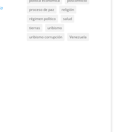
política económica
posconflicto
ia
proceso de paz
religión
régimen político
salud
tierras
uribismo
uribismo corrupción
Venezuela