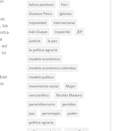
en
falsos positivos
Farc
Gustavo Petro
iglesias
cos
impunidad
internacional
, los
Iván Duque
Izquierda
JEP
estra
a
Justicia
la paz
 así
la política agraria
n su
modelo económico
modelo económico colombia
aban
modelo político
os
movimiento social
Mujer
narcotráfico
Nicolás Maduro
paramilitarismo
partidos
paz
personajes
poder
política agraria