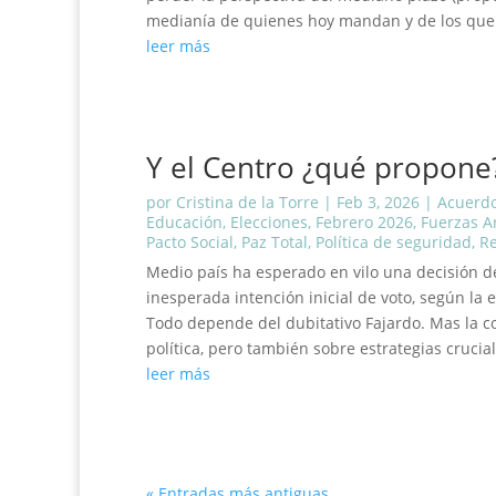
medianía de quienes hoy mandan y de los que a
leer más
Y el Centro ¿qué propone
por
Cristina de la Torre
|
Feb 3, 2026
|
Acuerdo
Educación
,
Elecciones
,
Febrero 2026
,
Fuerzas 
Pacto Social
,
Paz Total
,
Política de seguridad
,
Re
Medio país ha esperado en vilo una decisión de
inesperada intención inicial de voto, según la 
Todo depende del dubitativo Fajardo. Mas la c
política, pero también sobre estrategias crucial
leer más
« Entradas más antiguas