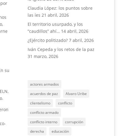
 por
Claudia López: los puntos sobre
las íes
21 abril, 2026
amos
o,
El territorio usurpado, y los
arne
“caudillos” ahí…
14 abril, 2026
¿Ejército politizado?
7 abril, 2026
Iván Cepeda y los retos de la paz
31 marzo, 2026
En su
actores armados
 ELN,
acuerdos de paz
Alvaro Uribe
o.
clientelismo
conflicto
ieron
conflicto armado
conflicto interno
corrupción
co-
derecha
educación