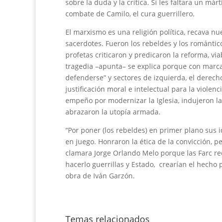
sobre la duda y la crítica. Si les faltara un má
combate de Camilo, el cura guerrillero.
El marxismo es una religión política, recava nu
sacerdotes. Fueron los rebeldes y los romántico
profetas criticaron y predicaron la reforma, vi
tragedia –apunta– se explica porque con marca
defenderse” y sectores de izquierda, el derech
justificación moral e intelectual para la violenc
empeño por modernizar la Iglesia, indujeron la
abrazaron la utopía armada.
“Por poner (los rebeldes) en primer plano sus 
en juego. Honraron la ética de la convicción, p
clamara Jorge Orlando Melo porque las Farc rec
hacerlo guerrillas y Estado, crearían el hecho p
obra de Iván Garzón.
Temas relacionados