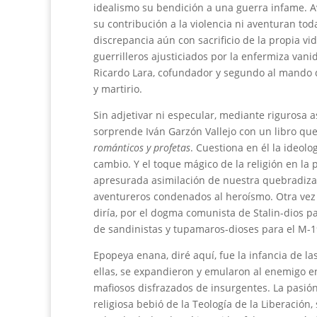
idealismo su bendición a una guerra infame. 
su contribución a la violencia ni aventuran toda
discrepancia aún con sacrificio de la propia v
guerrilleros ajusticiados por la enfermiza vani
Ricardo Lara, cofundador y segundo al mando de
y martirio.
Sin adjetivar ni especular, mediante rigurosa a
sorprende Iván Garzón Vallejo con un libro que
románticos y
profetas
. Cuestiona en él la ideol
cambio. Y el toque mágico de la religión en la p
apresurada asimilación de nuestra quebradiza 
aventureros condenados al heroísmo. Otra vez l
diría, por el dogma comunista de Stalin-dios pa
de sandinistas y tupamaros-dioses para el M-19.
Epopeya enana, diré aquí, fue la infancia de la
ellas, se expandieron y emularon al enemigo e
mafiosos disfrazados de insurgentes. La pasión
religiosa bebió de la Teología de la Liberación,