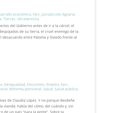
arrollo económico
,
Farc
,
Jurisdicción Agraria
,
a
,
Tierras
,
Ultraderecha
ectos del Gobierno antes de ir a la cárcel, el
despojados de su tierra, el cruel enemigo de la
 El desacuerdo entre Paloma y Oviedo frente al
do
,
Desigualdad
,
Elecciones
,
Empleo
,
Farc
,
boral
,
Reforma pensional
,
Salud
,
Salud pública
,
tivas de Claudia López. Y no porque desdeñe
a vianda: habla del cómo, del cuándo y, sin
co de un país “para la gente”. Sobre la