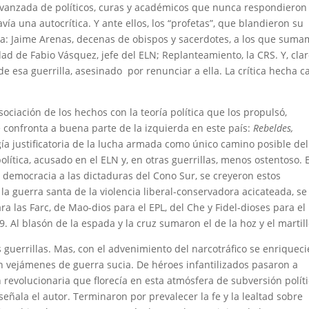
Avanzada de políticos, curas y académicos que nunca respondieron
vía una autocrítica. Y ante ellos, los “profetas”, que blandieron su
ida: Jaime Arenas, decenas de obispos y sacerdotes, a los que sum
dad de Fabio Vásquez, jefe del ELN; Replanteamiento, la CRS. Y, clar
 esa guerrilla, asesinado por renunciar a ella. La crítica hecha c
sociación de los hechos con la teoría política que los propulsó,
 confronta a buena parte de la izquierda en este país:
Rebeldes,
ogía justificatoria de la lucha armada como único camino posible del
olítica, acusado en el ELN y, en otras guerrillas, menos ostentoso. 
democracia a las dictaduras del Cono Sur, se creyeron estos
a guerra santa de la violencia liberal-conservadora acicateada, se
ra las Farc, de Mao-dios para el EPL, del Che y Fidel-dioses para el
 Al blasón de la espada y la cruz sumaron el de la hoz y el martill
s guerrillas. Mas, con el advenimiento del narcotráfico se enriquec
n vejámenes de guerra sucia. De héroes infantilizados pasaron a
 revolucionaria que florecía en esta atmósfera de subversión políti
 señala el autor. Terminaron por prevalecer la fe y la lealtad sobre