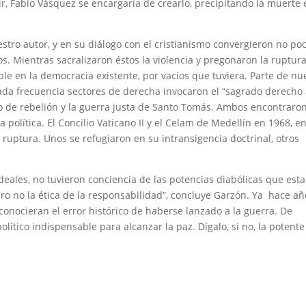
rtir, Fabio Vásquez se encargaría de crearlo, precipitando la muerte 
estro autor, y en su diálogo con el cristianismo convergieron no po
s. Mientras sacralizaron éstos la violencia y pregonaron la ruptura
able en la democracia existente, por vacíos que tuviera. Parte de nu
da frecuencia sectores de derecha invocaron el “sagrado derecho 
o de rebelión y la guerra justa de Santo Tomás. Ambos encontraron
ia política. El Concilio Vaticano II y el Celam de Medellín en 1968, e
 ruptura. Unos se refugiaron en su intransigencia doctrinal, otros
ideales, no tuvieron conciencia de las potencias diabólicas que est
ero no la ética de la responsabilidad”, concluye Garzón. Ya hace añ
onocieran el error histórico de haberse lanzado a la guerra. De
olítico indispensable para alcanzar la paz. Dígalo, si no, la potente