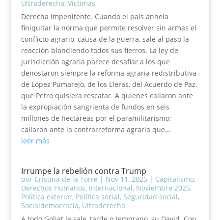
Ultraderecha
,
Víctimas
Derecha impenitente. Cuando el país anhela
finiquitar la norma que permite resolver sin armas el
conflicto agrario, causa de la guerra, sale al paso la
reacción blandiendo todos sus fierros. La ley de
jurisdicción agraria parece desafiar a los que
denostaron siempre la reforma agraria redistributiva
de López Pumarejo, de los Lleras, del Acuerdo de Paz,
que Petro quisiera rescatar. A quienes callaron ante
la expropiación sangrienta de fundos en seis
millones de hectáreas por el paramilitarismo;
callaron ante la contrarreforma agraria que...
leer más
Irrumpe la rebelión contra Trump
por
Cristina de la Torre
|
Nov 11, 2025
|
Capitalismo
,
Derechos Humanos
,
Internacional
,
Noviembre 2025
,
Política exterior
,
Política social
,
Seguridad social
,
Socialdemocracia
,
Ultraderecha
A todo Goliat le sale, tarde o temprano, su David. Con