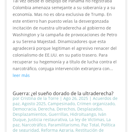
Tal vez desde el despojo de Panamá no registraba
Colombia amenaza semejante a su soberanía y a su
economía. Mas no es obra exclusiva de Trump. En
este entierro han puesto velas la desvergonzada
incitación de nuestra ultraderecha al gobierno de
Washington y la campaña de provocaciones de Petro
a su Serena Majestad. Dinamizadores que esta
agradecerá porque legitiman el agresivo renacer del
colonialismo de EE.UU. en su patio trasero. Para
recuperar su hegemonía y a título de lucha contra el
narcotráfico, conjuga intervención extranjera con...
leer más
Guerra: ¿el sueño dorado de la ultraderecha?
por
Cristina de la Torre
|
Ago 26, 2025
|
Acuerdos de
paz
,
Agosto 2025
,
Campesinado
,
Crímen organizado
,
Democracia
,
Derecha
,
Derechos
,
Desplazados
,
Desplazamientos
,
Guerrillas
,
Hidroituango
,
Iván
Duque
,
Justicia restaurativa
,
La ley de Víctimas
,
La
paz
,
Narcotráfico
,
Paramilitarismo
,
Paz Total
,
Política
de seguridad
,
Reforma Agraria
,
Restitución de