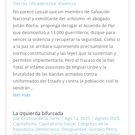
Tierras
,
Ultraderecha
,
Violencia
No parece casual que un miembro de Salvación
Nacional y exmilitante del uribismo -el abogado
Julián Rocha- proponga derogar el Acuerdo de Paz
que desmovilizó a 13.000 guerrilleros, dizque para
vencer la violencia y recuperar la seguridad. Como si
a la paz se arribara suprimiendo precisamente la
norma constitucional y las leyes que la sustentan y
permiten implementarla. Pero el fracaso de la Paz
Total, el infame asesinato de Miguel Uribe y la
brutalidad de las bandas armadas contra
uniformados del Estado y contra la población civil le
vendrán...
leer más
La izquierda bifurcada
por
Cristina de la Torre
|
Ago 12, 2025
|
Agosto 2025
,
Capitalismo
,
Capitalismo Social
,
Congreso de la
República
,
Democracia
,
Desigualdad
,
Gustavo Petro
,
Izquierda
,
Justicia
,
Justicia social
,
Pacto Social
,
Política