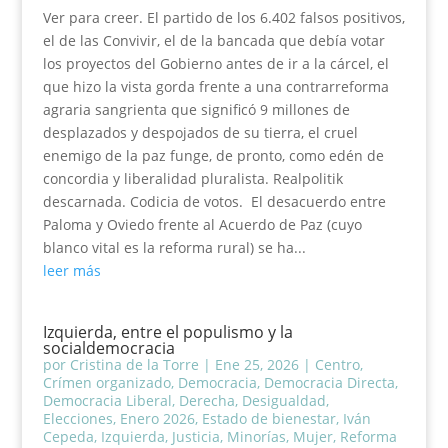
Ver para creer. El partido de los 6.402 falsos positivos,
el de las Convivir, el de la bancada que debía votar
los proyectos del Gobierno antes de ir a la cárcel, el
que hizo la vista gorda frente a una contrarreforma
agraria sangrienta que significó 9 millones de
desplazados y despojados de su tierra, el cruel
enemigo de la paz funge, de pronto, como edén de
concordia y liberalidad pluralista. Realpolitik
descarnada. Codicia de votos. El desacuerdo entre
Paloma y Oviedo frente al Acuerdo de Paz (cuyo
blanco vital es la reforma rural) se ha...
leer más
Izquierda, entre el populismo y la
socialdemocracia
por
Cristina de la Torre
|
Ene 25, 2026
|
Centro
,
Crímen organizado
,
Democracia
,
Democracia Directa
,
Democracia Liberal
,
Derecha
,
Desigualdad
,
Elecciones
,
Enero 2026
,
Estado de bienestar
,
Iván
Cepeda
,
Izquierda
,
Justicia
,
Minorías
,
Mujer
,
Reforma