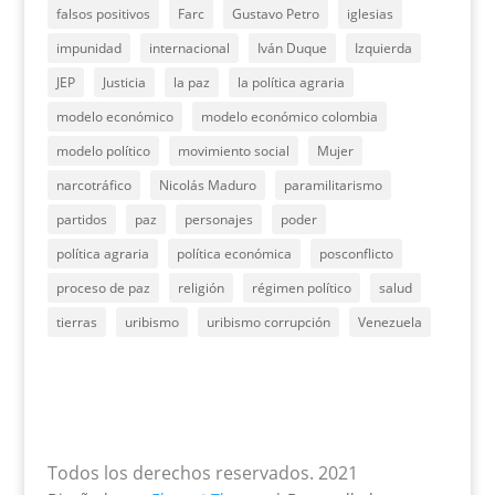
falsos positivos
Farc
Gustavo Petro
iglesias
impunidad
internacional
Iván Duque
Izquierda
JEP
Justicia
la paz
la política agraria
modelo económico
modelo económico colombia
modelo político
movimiento social
Mujer
narcotráfico
Nicolás Maduro
paramilitarismo
partidos
paz
personajes
poder
política agraria
política económica
posconflicto
proceso de paz
religión
régimen político
salud
tierras
uribismo
uribismo corrupción
Venezuela
Todos los derechos reservados. 2021