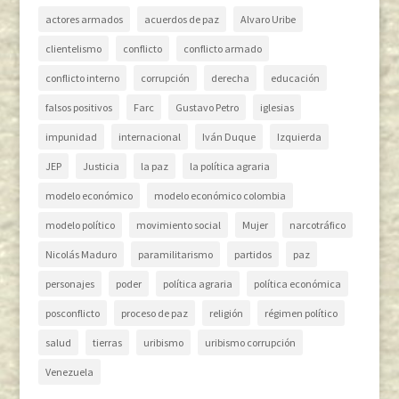
actores armados
acuerdos de paz
Alvaro Uribe
clientelismo
conflicto
conflicto armado
conflicto interno
corrupción
derecha
educación
falsos positivos
Farc
Gustavo Petro
iglesias
impunidad
internacional
Iván Duque
Izquierda
JEP
Justicia
la paz
la política agraria
modelo económico
modelo económico colombia
modelo político
movimiento social
Mujer
narcotráfico
Nicolás Maduro
paramilitarismo
partidos
paz
personajes
poder
política agraria
política económica
posconflicto
proceso de paz
religión
régimen político
salud
tierras
uribismo
uribismo corrupción
Venezuela