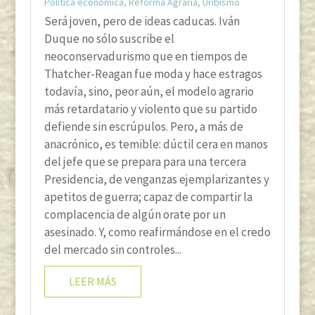
Política económica
,
Reforma Agraria
,
Uribismo
Será joven, pero de ideas caducas. Iván
Duque no sólo suscribe el
neoconservadurismo que en tiempos de
Thatcher-Reagan fue moda y hace estragos
todavía, sino, peor aún, el modelo agrario
más retardatario y violento que su partido
defiende sin escrúpulos. Pero, a más de
anacrónico, es temible: dúctil cera en manos
del jefe que se prepara para una tercera
Presidencia, de venganzas ejemplarizantes y
apetitos de guerra; capaz de compartir la
complacencia de algún orate por un
asesinado. Y, como reafirmándose en el credo
del mercado sin controles...
LEER MÁS