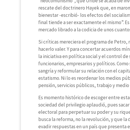
“neocomunismo”, que Uribe se acaba de inve
rescate del doctrinero Hayek que, en maroma
bienestar -escribió- los efectos del socialis
final tiende a ser exactamente el mismo”. E
mercado librado a la codicia de unos cuantos 
Si críticas mereciera el programa de Petro, 
hacerlo valer. Y para concertar acuerdos mí
la iniciativa en política social y el control d
funcionarios, empresarios y políticos. Como 
sangría y reformular su relación con el cap
estatismo. Ni lo es reordenar los medios púb
pensión, servicios públicos, trabajo y med
Es momento histórico de escoger entre estat
sociedad del privilegio aplaudió, pues saca
electoral para perpetuar su poder y su riqu
busca la reforma, no la revolución, y que la
evadir respuestas en un país que presenta e