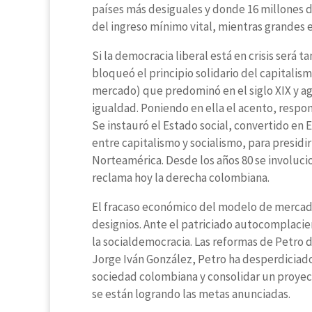
países más desiguales y donde 16 millones 
del ingreso mínimo vital, mientras grandes 
Si la democracia liberal está en crisis ser
bloqueó el principio solidario del capitalismo
mercado) que predominó en el siglo XIX y ag
igualdad. Poniendo en ella el acento, respon
Se instauró el Estado social, convertido en 
entre capitalismo y socialismo, para presid
Norteamérica. Desde los años 80 se involuci
reclama hoy la derecha colombiana.
El fracaso económico del modelo de mercado
designios. Ante el patriciado autocomplacie
la socialdemocracia. Las reformas de Petro 
Jorge Iván González, Petro ha desperdiciado
sociedad colombiana y consolidar un proyec
se están logrando las metas anunciadas.