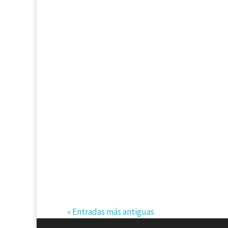
Cristina de la Torre
Eduardo Pizarro enciende las alarmas. Re
neutralidad de las Fuerzas Armadas, y arr
partido de gobierno. Se refiere Pizarro a
Histórico. A oficiales en retiro que regre
« Entradas más antiguas