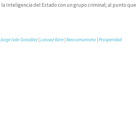
 la Inteligencia del Estado con un grupo criminal; al punto que
Jorge Iván González
|
Laissez-faire
|
Neocomunismo
|
Prosperidad
 candidata en entrevista con Daniel Coronell, que me permito gl
 a los jueces, se atornillaba en la presidencia torciendo la Co
chazar el mismo proceder en Petro: este repite la dosis y busc
smo haz autoritario desde orillas opuestas, se diría, apenas dis