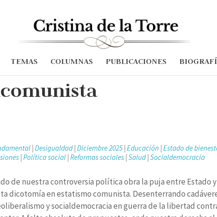
TEMAS
COLUMNAS
PUBLICACIONES
BIOGRAF
ticomunista
ndamental
|
Desigualdad
|
Diciembre 2025
|
Educación
|
Estado de bienest
siones
|
Política social
|
Reformas sociales
|
Salud
|
Socialdemocracia
ondo de nuestra controversia política obra la puja entre Estado y
sta dicotomía en estatismo comunista. Desenterrando cadáver
eoliberalismo y socialdemocracia en guerra de la libertad contr