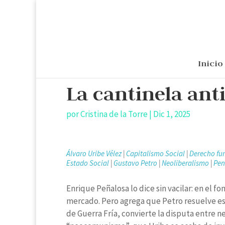
Inicio
La cantinela an
por
Cristina de la Torre
|
Dic 1, 2025
Álvaro Uribe Vélez
|
Capitalismo Social
|
Derecho fu
Estado Social
|
Gustavo Petro
|
Neoliberalismo
|
Pen
Enrique Peñalosa lo dice sin vacilar: en el f
mercado. Pero agrega que Petro resuelve e
de Guerra Fría, convierte la disputa entre n