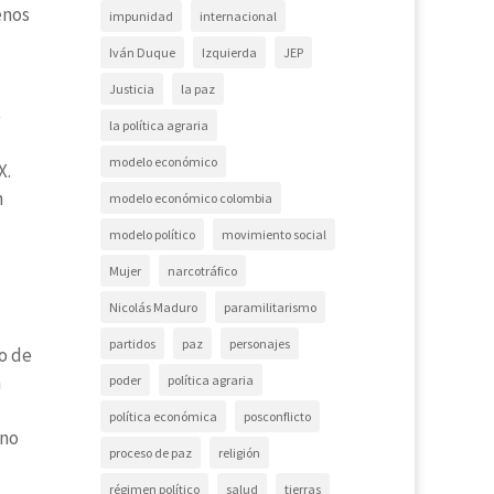
enos
impunidad
internacional
Iván Duque
Izquierda
JEP
Justicia
la paz
e
la política agraria
modelo económico
X.
n
modelo económico colombia
modelo político
movimiento social
Mujer
narcotráfico
Nicolás Maduro
paramilitarismo
partidos
paz
personajes
do de
n
poder
política agraria
política económica
posconflicto
 no
proceso de paz
religión
régimen político
salud
tierras