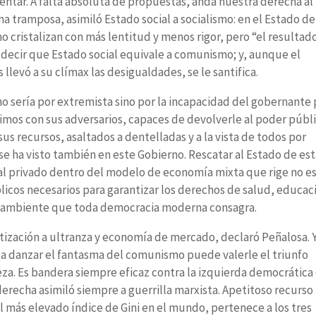
ntar. A falta absoluta de propuestas, anda nuestra derecha al
 tramposa, asimiló Estado social a socialismo: en el Estado de
mo cristalizan con más lentitud y menos rigor, pero “el resultad
s decir que Estado social equivale a comunismo; y, aunque el
llevó a su clímax las desigualdades, se le santifica.
no sería por extremista sino por la incapacidad del gobernante 
nimos con sus adversarios, capaces de devolverle al poder públ
e sus recursos, asaltados a dentelladas y a la vista de todos por
se ha visto también en este Gobierno. Rescatar al Estado de est
ital privado dentro del modelo de economía mixta que rige no e
licos necesarios para garantizar los derechos de salud, educac
io ambiente que toda democracia moderna consagra.
ización a ultranza y economía de mercado, declaró Peñalosa. Y
r a danzar el fantasma del comunismo puede valerle el triunfo
eza. Es bandera siempre eficaz contra la izquierda democrática
 derecha asimiló siempre a guerrilla marxista. Apetitoso recurso
l más elevado índice de Gini en el mundo, pertenece a los tres