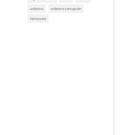
uribismo
uribismo corrupción
Venezuela
osar. El que abusaba del poder, dice, el
nstitución y no creía en el Estado de
a constituyente para hacerse reelegir.
imulado por...