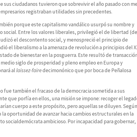
de sus ciudadanos tuvieron que sobrevivir el año pasado con m
empresarios registraban utilidades sin precedentes.
á también porque este capitalismo vandálico usurpó su nombre y
 social. Entre los valores liberales, privilegió el de libertad (d
udizó el descontento social, y menospreció el principio de
dió el liberalismo a la amenaza de revolución a principios del X
Estado de bienestar en la posguerra. Este resultó de transacció
ir medio siglo de prosperidad y pleno empleo en Europa y
onará al
laissez-faire
decimonónico que por boca de Peñalosa
 fue también el fracaso de la democracia sometida a sus
nte que porfía en ellos, una misión se impone: recoger el lega
darían cuerpo a este propósito, pero aquellas se diluyen. Segú
 la oportunidad de avanzar hacia cambios estructurales en la
to socialdemócrata ambicioso. Por incapacidad para gobernar,