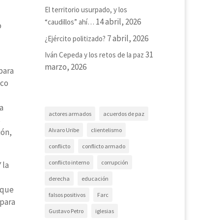
El territorio usurpado, y los
14 abril, 2026
“caudillos” ahí…
o
7 abril, 2026
¿Ejército politizado?
31
Iván Cepeda y los retos de la paz
marzo, 2026
para
ico
a
actores armados
acuerdos de paz
s
Alvaro Uribe
clientelismo
ión,
conflicto
conflicto armado
conflicto interno
corrupción
 la
derecha
educación
 que
falsos positivos
Farc
 para
Gustavo Petro
iglesias