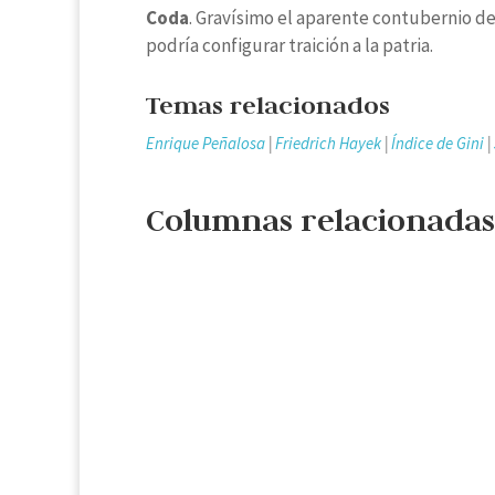
Coda
. Gravísimo el aparente contubernio de
podría configurar traición a la patria.
Temas relacionados
Enrique Peñalosa
|
Friedrich Hayek
|
Índice de Gini
|
Columnas relacionadas
Cristina de la Torre
¿Y a qué horas pasó esto?, se pregunta la
que nadaba en corrupción, el que desafiaba
derecho era Uribe, y ahora tenemos que re
Simbiosis que funde a contrarios en un mi