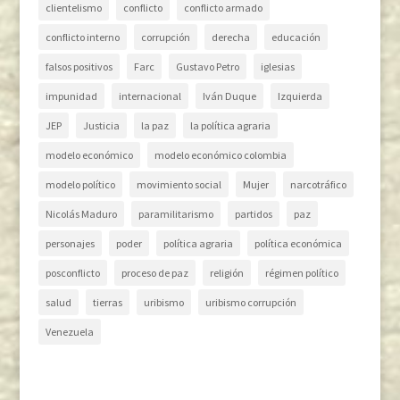
clientelismo
conflicto
conflicto armado
conflicto interno
corrupción
derecha
educación
falsos positivos
Farc
Gustavo Petro
iglesias
impunidad
internacional
Iván Duque
Izquierda
JEP
Justicia
la paz
la política agraria
modelo económico
modelo económico colombia
modelo político
movimiento social
Mujer
narcotráfico
Nicolás Maduro
paramilitarismo
partidos
paz
personajes
poder
política agraria
política económica
posconflicto
proceso de paz
religión
régimen político
salud
tierras
uribismo
uribismo corrupción
Venezuela