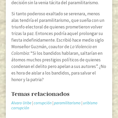
decisión sin la venia tácita del paramilitarismo.
Si tanto poderoso exaltado se serenara, menos
alas tendría el paramilitarismo, que sueña con un
triunfo electoral de quienes prometieron volver
trizas la paz. Entonces podría aquel prolongar su
fiesta indefinidamente. Escribió hace medio siglo
Monseñor Guzmán, coautor de
La Violencia en
Colombia
: “Si los bandidos hablaran, saltarían en
átomos muchos prestigios políticos de quienes
condenan el delito pero apelan a sus autores”. ¿No
es hora de aislar a los bandidos, para salvar el
honor y la patria?
Temas relacionados
Alvaro Uribe
|
corrupción
|
paramilitarismo
|
uribismo
corrupción