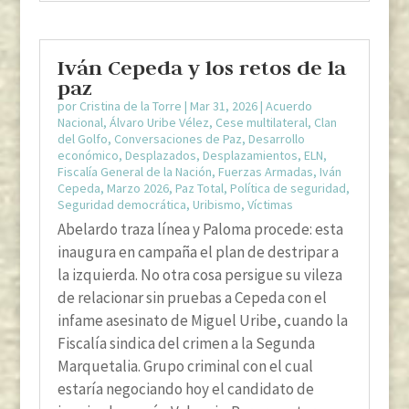
Iván Cepeda y los retos de la
paz
por
Cristina de la Torre
|
Mar 31, 2026
|
Acuerdo
Nacional
,
Álvaro Uribe Vélez
,
Cese multilateral
,
Clan
del Golfo
,
Conversaciones de Paz
,
Desarrollo
económico
,
Desplazados
,
Desplazamientos
,
ELN
,
Fiscalía General de la Nación
,
Fuerzas Armadas
,
Iván
Cepeda
,
Marzo 2026
,
Paz Total
,
Política de seguridad
,
Seguridad democrática
,
Uribismo
,
Víctimas
Abelardo traza línea y Paloma procede: esta
inaugura en campaña el plan de destripar a
la izquierda. No otra cosa persigue su vileza
de relacionar sin pruebas a Cepeda con el
infame asesinato de Miguel Uribe, cuando la
Fiscalía sindica del crimen a la Segunda
Marquetalia. Grupo criminal con el cual
estaría negociando hoy el candidato de