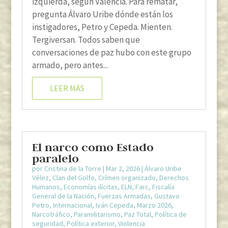
izquierda, según Valencia. Para rematar,
pregunta Álvaro Uribe dónde están los
instigadores, Petro y Cepeda. Mienten.
Tergiversan. Todos saben que
conversaciones de paz hubo con este grupo
armado, pero antes...
LEER MÁS
El narco como Estado
paralelo
por
Cristina de la Torre
|
Mar 2, 2026
|
Álvaro Uribe
Vélez
,
Clan del Golfo
,
Crímen organizado
,
Derechos
Humanos
,
Economías ilícitas
,
ELN
,
Farc
,
Fiscalía
General de la Nación
,
Fuerzas Armadas
,
Gustavo
Petro
,
Internacional
,
Iván Cepeda
,
Marzo 2026
,
Narcotráfico
,
Paramilitarismo
,
Paz Total
,
Política de
seguridad
,
Política exterior
,
Violencia