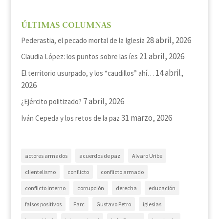
ÚLTIMAS COLUMNAS
28 abril, 2026
Pederastia, el pecado mortal de la Iglesia
21 abril, 2026
Claudia López: los puntos sobre las íes
14 abril,
El territorio usurpado, y los “caudillos” ahí…
2026
7 abril, 2026
¿Ejército politizado?
31 marzo, 2026
Iván Cepeda y los retos de la paz
actores armados
acuerdos de paz
Alvaro Uribe
clientelismo
conflicto
conflicto armado
conflicto interno
corrupción
derecha
educación
falsos positivos
Farc
Gustavo Petro
iglesias