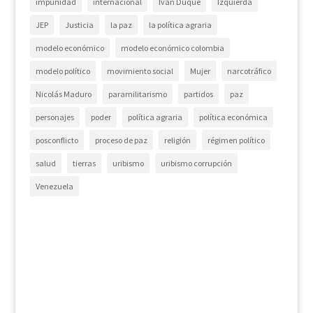
impunidad
internacional
Iván Duque
Izquierda
JEP
Justicia
la paz
la política agraria
modelo económico
modelo económico colombia
modelo político
movimiento social
Mujer
narcotráfico
Nicolás Maduro
paramilitarismo
partidos
paz
personajes
poder
política agraria
política económica
posconflicto
proceso de paz
religión
régimen político
salud
tierras
uribismo
uribismo corrupción
Venezuela