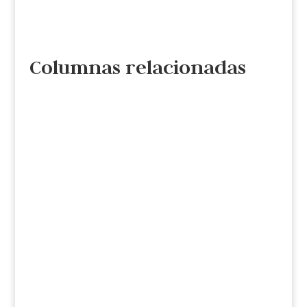
Columnas relacionadas
Cristina de la Torre
Ante la pequeñez de propuestas de cambio
que pululan entre tanto aspirante a
presidente, descuellan las iniciativas de