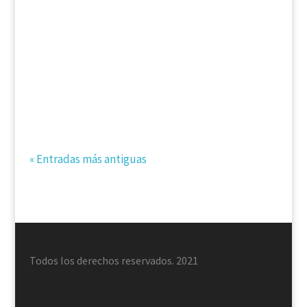
horizonte estratégico de un país “para la
gente”. Sobre la medianía de quienes hoy
mandan y de los que aspiran al puesto
destaca la figura que...
« Entradas más antiguas
Todos los derechos reservados. 2021