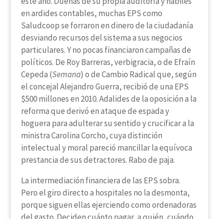
este año. Dueñas de su propia auditoría y hábiles
en ardides contables, muchas EPS como
Saludcoop se forraron en dinero de la ciudadanía
desviando recursos del sistema a sus negocios
particulares. Y no pocas financiaron campañas de
políticos. De Roy Barreras, verbigracia, o de Efraín
Cepeda (
Semana
) o de Cambio Radical que, según
el concejal Alejandro Guerra, recibió de una EPS
$500 millones en 2010. Adalides de la oposición a la
reforma que derivó en ataque de espada y
hoguera para adulterar su sentido y crucificar a la
ministra Carolina Corcho, cuya distinción
intelectual y moral pareció mancillar la equívoca
prestancia de sus detractores. Rabo de paja.
La intermediación financiera de las EPS sobra.
Pero el giro directo a hospitales no la desmonta,
porque siguen ellas ejerciendo como ordenadoras
del gasto. Deciden cuánto pagar, a quién, cuándo