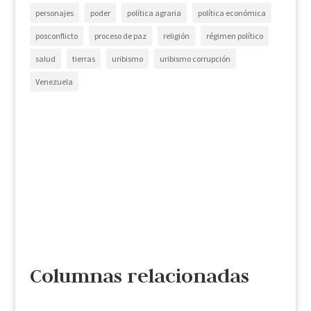
personajes
poder
política agraria
política económica
posconflicto
proceso de paz
religión
régimen político
salud
tierras
uribismo
uribismo corrupción
Venezuela
Columnas relacionadas