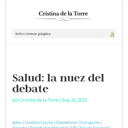
Seleccionar página
Salud: la nuez del
debate
por
Cristina de la Torre
|
Sep 26, 2023
Adres
|
Carolina Corcho
|
Clientelismo
|
Corrupción
|
Derecha
|
Derecho fundamental
|
EPS
|
Fraude Electoral
|