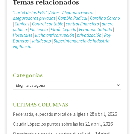
Temas relacionados
“cartel de las EPS”
|
Adres
|
Alejandro Guerra
|
aseguradoras privadas
|
Cambio Radical
|
Carolina Corcho
|
Clínicas
|
Control contable
|
control financiero
|
dinero
público
|
Eficiencia
|
Efraín Cepeda
|
Fernando Galindo
|
Hospitales
|
lucha anticorrupción
|
privatización
|
Roy
Barreras
|
saludcoop
|
Superintendencia de Industria
|
vigilancia
Categorías
Categorías
ÚLTIMAS COLUMNAS
28 abril, 2026
Pederastia, el pecado mortal de la Iglesia
21 abril, 2026
Claudia López: los puntos sobre las íes
14 abril,