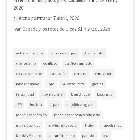
El territorio usurpado, y los “caudillos” ahí…
2026
7 abril, 2026
¿Ejército politizado?
31 marzo, 2026
Iván Cepeda y los retos de la paz
actores armados
acuerdos de paz
Alvaro Uribe
clientelismo
conflicto
conflicto armado
conflicto interno
corrupción
derecha
educación
falsos positivos
Farc
Gustavo Petro
iglesias
impunidad
internacional
Iván Duque
Izquierda
JEP
Justicia
la paz
la política agraria
modelo económico
modelo económico colombia
modelo político
movimiento social
Mujer
narcotráfico
Nicolás Maduro
paramilitarismo
partidos
paz