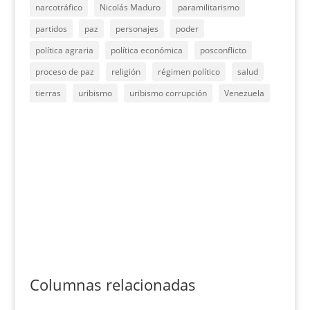
narcotráfico
Nicolás Maduro
paramilitarismo
partidos
paz
personajes
poder
política agraria
política económica
posconflicto
proceso de paz
religión
régimen político
salud
tierras
uribismo
uribismo corrupción
Venezuela
Columnas relacionadas