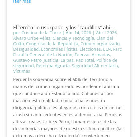
leer más
El territorio usurpado, y los “caudillos” ahí…
por
Cristina de la Torre
|
Abr 14, 2026
|
Abril 2026
,
Álvaro Uribe Vélez
,
Ciencia y Tecnología
,
Clan del
Golfo
,
Congreso de la República
,
Crímen organizado
,
Desigualdad
,
Economías ilícitas
,
Elecciones
,
ELN
,
Farc
,
Fiscalía General de la Nación
,
Fuerzas Armadas
,
Gustavo Petro
,
Justicia
,
La paz
,
Paz Total
,
Política de
seguridad
,
Reforma Agraria
,
Seguridad Alimentaria
,
Víctimas
Perder la soberanía sobre el 60% del territorio a
manos del crimen organizado es bordear el abismo
que conduce a un Estado fallido. Cohonestar por
inacción esta realidad -como lo hace nuestra
dirigencia política- es plegarse a una crisis en ciernes
acaso sin antecedentes en esta democracia. Pero sus
altezas reales Uribe y Petro, flamantes jefes de las
dos minorías mayores de nuestro sistema político (las
extremas a derecha e izquierda), convierten en