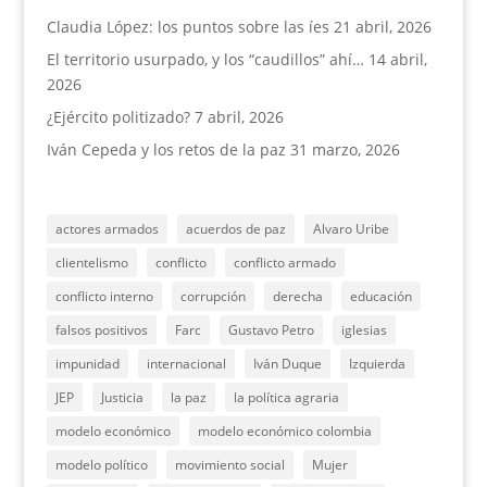
Claudia López: los puntos sobre las íes
21 abril, 2026
El territorio usurpado, y los “caudillos” ahí…
14 abril,
2026
¿Ejército politizado?
7 abril, 2026
Iván Cepeda y los retos de la paz
31 marzo, 2026
actores armados
acuerdos de paz
Alvaro Uribe
clientelismo
conflicto
conflicto armado
conflicto interno
corrupción
derecha
educación
falsos positivos
Farc
Gustavo Petro
iglesias
impunidad
internacional
Iván Duque
Izquierda
JEP
Justicia
la paz
la política agraria
modelo económico
modelo económico colombia
modelo político
movimiento social
Mujer