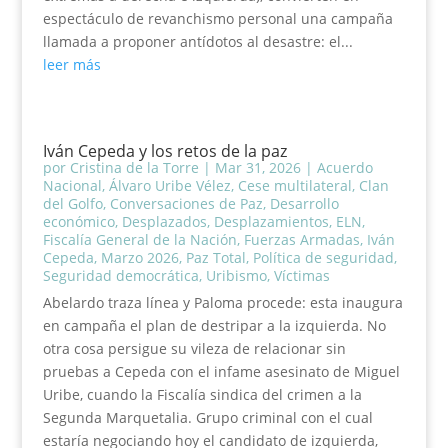
espectáculo de revanchismo personal una campaña
llamada a proponer antídotos al desastre: el...
leer más
Iván Cepeda y los retos de la paz
por
Cristina de la Torre
|
Mar 31, 2026
|
Acuerdo
Nacional
,
Álvaro Uribe Vélez
,
Cese multilateral
,
Clan
del Golfo
,
Conversaciones de Paz
,
Desarrollo
económico
,
Desplazados
,
Desplazamientos
,
ELN
,
Fiscalía General de la Nación
,
Fuerzas Armadas
,
Iván
Cepeda
,
Marzo 2026
,
Paz Total
,
Política de seguridad
,
Seguridad democrática
,
Uribismo
,
Víctimas
Abelardo traza línea y Paloma procede: esta inaugura
en campaña el plan de destripar a la izquierda. No
otra cosa persigue su vileza de relacionar sin
pruebas a Cepeda con el infame asesinato de Miguel
Uribe, cuando la Fiscalía sindica del crimen a la
Segunda Marquetalia. Grupo criminal con el cual
estaría negociando hoy el candidato de izquierda,