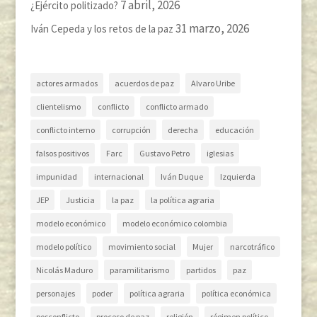
7 abril, 2026
¿Ejército politizado?
31 marzo, 2026
Iván Cepeda y los retos de la paz
actores armados
acuerdos de paz
Alvaro Uribe
clientelismo
conflicto
conflicto armado
conflicto interno
corrupción
derecha
educación
falsos positivos
Farc
Gustavo Petro
iglesias
impunidad
internacional
Iván Duque
Izquierda
JEP
Justicia
la paz
la política agraria
modelo económico
modelo económico colombia
modelo político
movimiento social
Mujer
narcotráfico
Nicolás Maduro
paramilitarismo
partidos
paz
personajes
poder
política agraria
política económica
posconflicto
proceso de paz
religión
régimen político