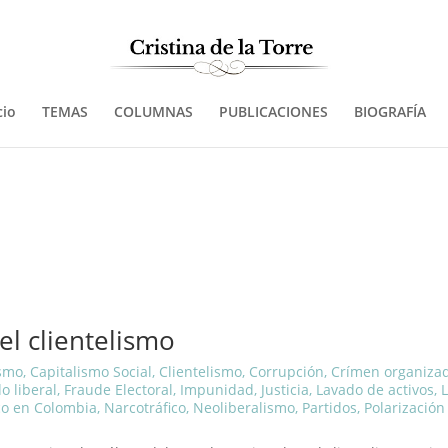
cio
TEMAS
COLUMNAS
PUBLICACIONES
BIOGRAFÍA
l clientelismo
ismo
,
Capitalismo Social
,
Clientelismo
,
Corrupción
,
Crímen organiza
o liberal
,
Fraude Electoral
,
Impunidad
,
Justicia
,
Lavado de activos
,
L
o en Colombia
,
Narcotráfico
,
Neoliberalismo
,
Partidos
,
Polarización