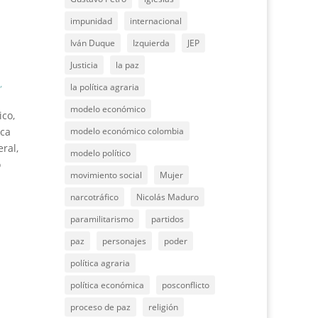
impunidad
internacional
Iván Duque
Izquierda
JEP
Justicia
la paz
,
la política agraria
modelo económico
ico,
ica
modelo económico colombia
eral,
modelo político
o
movimiento social
Mujer
narcotráfico
Nicolás Maduro
paramilitarismo
partidos
paz
personajes
poder
política agraria
política económica
posconflicto
proceso de paz
religión