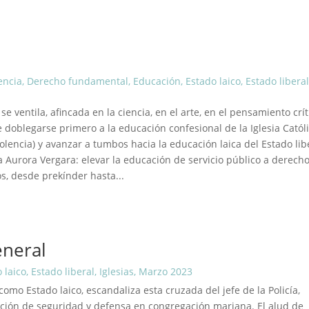
encia
,
Derecho fundamental
,
Educación
,
Estado laico
,
Estado liberal
e ventila, afincada en la ciencia, en el arte, en el pensamiento crít
e doblegarse primero a la educación confesional de la Iglesia Catól
Violencia) y avanzar a tumbos hacia la educación laica del Estado lib
 Aurora Vergara: elevar la educación de servicio público a derech
s, desde prekínder hasta...
eneral
 laico
,
Estado liberal
,
Iglesias
,
Marzo 2023
mo Estado laico, escandaliza esta cruzada del jefe de la Policía,
tución de seguridad y defensa en congregación mariana. El alud de