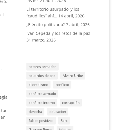
las íes
21 abril, 2026
ero,
El territorio usurpado, y los
el
“caudillos” ahí…
14 abril, 2026
¿Ejército politizado?
7 abril, 2026
Iván Cepeda y los retos de la paz
31 marzo, 2026
actores armados
a
,
acuerdos de paz
Alvaro Uribe
clientelismo
conflicto
conflicto armado
egla
conflicto interno
corrupción
ctor
derecha
educación
 en
falsos positivos
Farc
Gustavo Petro
iglesias