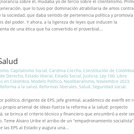
norancia sobre él, mudaba yo de tercio sobre el clientelismo. Prim
generación, que lo tuvo por dominación atrabiliaria de amos contra
e la sociedad, que daba sentido de pertenencia política y promovía 
s del poder. Y ahora, a la ligereza de leyes que inducen la
enta de una ética que ha convertido el proverbial...
Salud
ismo
,
Capitalismo Social
,
Carolina Corcho
,
Constitución de Colombi
 de Derecho
,
Estado liberal
,
Estado Social
,
Justicia
,
Ley 100
,
Libre
o en Colombia
,
Modelo Político
,
Neoliberalismo
,
Noviembre 2023
,
Reforma a la salud
,
Reformas liberales
,
Salud
,
Seguridad social
,
r político, dirigente de EPS, jefe gremial, académico de everfit en r
u propio arsenal de ideas-fuerza la reforma a la salud: proyecto
á, se brinca el criterio técnico y financiero que encumbró a este se
. Teme Álvaro Uribe el arribo de un “empadronamiento socialista”
de las EPS al Estado y augura una...