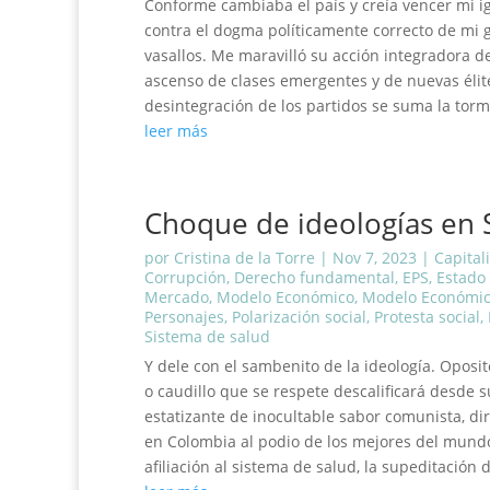
Conforme cambiaba el país y creía vencer mi ig
contra el dogma políticamente correcto de mi 
vasallos. Me maravilló su acción integradora d
ascenso de clases emergentes y de nuevas élite
desintegración de los partidos se suma la torm
leer más
Choque de ideologías en 
por
Cristina de la Torre
|
Nov 7, 2023
|
Capital
Corrupción
,
Derecho fundamental
,
EPS
,
Estado
Mercado
,
Modelo Económico
,
Modelo Económic
Personajes
,
Polarización social
,
Protesta social
,
Sistema de salud
Y dele con el sambenito de la ideología. Oposito
o caudillo que se respete descalificará desde s
estatizante de inocultable sabor comunista, dir
en Colombia al podio de los mejores del mundo
afiliación al sistema de salud, la supeditación 