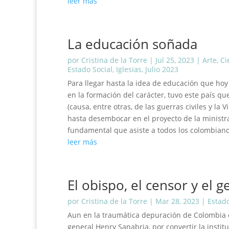
leer más
La educación soñada
por
Cristina de la Torre
|
Jul 25, 2023
|
Arte
,
Ci
Estado Social
,
Iglesias
,
Julio 2023
Para llegar hasta la idea de educación que hoy s
en la formación del carácter, tuvo este país qu
(causa, entre otras, de las guerras civiles y la 
hasta desembocar en el proyecto de la ministra
fundamental que asiste a todos los colombiano
leer más
El obispo, el censor y el g
por
Cristina de la Torre
|
Mar 28, 2023
|
Estado
Aun en la traumática depuración de Colombia co
general Henry Sanabria, por convertir la insti