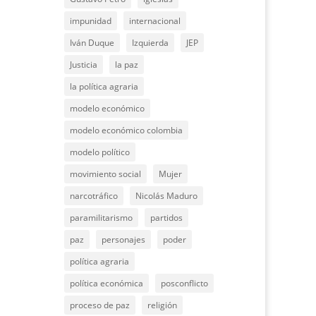
impunidad
internacional
Iván Duque
Izquierda
JEP
Justicia
la paz
la política agraria
modelo económico
modelo económico colombia
modelo político
movimiento social
Mujer
narcotráfico
Nicolás Maduro
paramilitarismo
partidos
paz
personajes
poder
política agraria
política económica
posconflicto
proceso de paz
religión