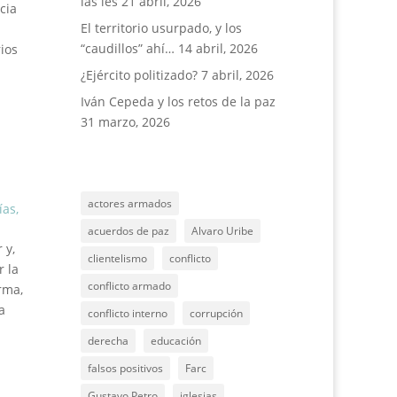
las íes
21 abril, 2026
cia
El territorio usurpado, y los
“caudillos” ahí…
14 abril, 2026
ios
¿Ejército politizado?
7 abril, 2026
Iván Cepeda y los retos de la paz
31 marzo, 2026
actores armados
ías
,
acuerdos de paz
Alvaro Uribe
 y,
clientelismo
conflicto
r la
conflicto armado
rma,
a
conflicto interno
corrupción
derecha
educación
falsos positivos
Farc
Gustavo Petro
iglesias