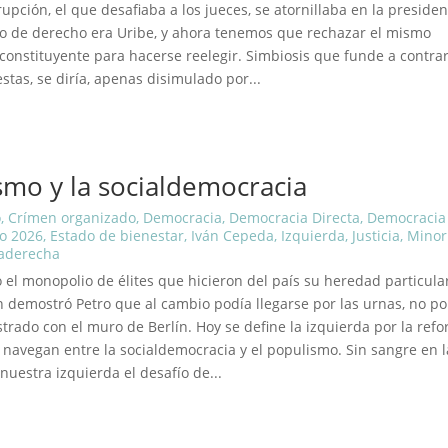
pción, el que desafiaba a los jueces, se atornillaba en la presiden
ado de derecho era Uribe, y ahora tenemos que rechazar el mismo
 constituyente para hacerse reelegir. Simbiosis que funde a contrar
tas, se diría, apenas disimulado por...
ismo y la socialdemocracia
o
,
Crímen organizado
,
Democracia
,
Democracia Directa
,
Democracia
o 2026
,
Estado de bienestar
,
Iván Cepeda
,
Izquierda
,
Justicia
,
Minor
raderecha
 el monopolio de élites que hicieron del país su heredad particular
 demostró Petro que al cambio podía llegarse por las urnas, no po
rado con el muro de Berlín. Hoy se define la izquierda por la refo
 navegan entre la socialdemocracia y el populismo. Sin sangre en l
nuestra izquierda el desafío de...