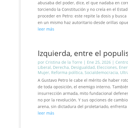
abusaba del poder, dice, el que nadaba en corru
torciendo la Constitución y no creía en el Est
proceder en Petro: este repite la dosis y busca
en un mismo haz autoritario desde orillas opues
leer más
Izquierda, entre el popul
por
Cristina de la Torre
|
Ene 25, 2026
|
Centr
Liberal
,
Derecha
,
Desigualdad
,
Elecciones
,
Ener
Mujer
,
Reforma política
,
Socialdemocracia
,
Ult
A Gustavo Petro le cabe el mérito de haber roto
de toda oposición, el enemigo interno. También
insurrección armada, mito fundacional defenest
no por la revolución. Y sus opciones de cambio
arena, sin dictadura del proletariado, enfrenta 
leer más