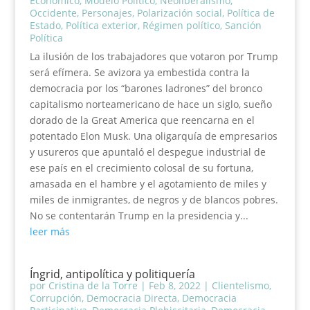
Económico
,
Modelo Político
,
Neoliberalismo
,
Occidente
,
Personajes
,
Polarización social
,
Política de
Estado
,
Política exterior
,
Régimen político
,
Sanción
Política
La ilusión de los trabajadores que votaron por Trump
será efímera. Se avizora ya embestida contra la
democracia por los “barones ladrones” del bronco
capitalismo norteamericano de hace un siglo, sueño
dorado de la Great America que reencarna en el
potentado Elon Musk. Una oligarquía de empresarios
y usureros que apuntaló el despegue industrial de
ese país en el crecimiento colosal de su fortuna,
amasada en el hambre y el agotamiento de miles y
miles de inmigrantes, de negros y de blancos pobres.
No se contentarán Trump en la presidencia y...
leer más
Íngrid, antipolítica y politiquería
por
Cristina de la Torre
|
Feb 8, 2022
|
Clientelismo
,
Corrupción
,
Democracia Directa
,
Democracia