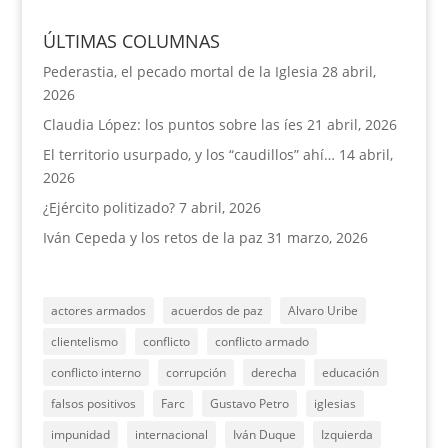
ÚLTIMAS COLUMNAS
Pederastia, el pecado mortal de la Iglesia
28 abril,
2026
Claudia López: los puntos sobre las íes
21 abril, 2026
El territorio usurpado, y los “caudillos” ahí…
14 abril,
2026
¿Ejército politizado?
7 abril, 2026
Iván Cepeda y los retos de la paz
31 marzo, 2026
actores armados
acuerdos de paz
Alvaro Uribe
clientelismo
conflicto
conflicto armado
conflicto interno
corrupción
derecha
educación
falsos positivos
Farc
Gustavo Petro
iglesias
impunidad
internacional
Iván Duque
Izquierda