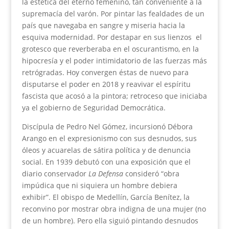
la estética del eterno femenino, tan conveniente a la
supremacía del varón. Por pintar las fealdades de un
país que navegaba en sangre y miseria hacia la
esquiva modernidad. Por destapar en sus lienzos el
grotesco que reverberaba en el oscurantismo, en la
hipocresía y el poder intimidatorio de las fuerzas más
retrógradas. Hoy convergen éstas de nuevo para
disputarse el poder en 2018 y reavivar el espíritu
fascista que acosó a la pintora; retroceso que iniciaba
ya el gobierno de Seguridad Democrática.
Discípula de Pedro Nel Gómez, incursionó Débora
Arango en el expresionismo con sus desnudos, sus
óleos y acuarelas de sátira política y de denuncia
social. En 1939 debutó con una exposición que el
diario conservador
La Defensa
consideró “obra
impúdica que ni siquiera un hombre debiera
exhibir”. El obispo de Medellín, García Benítez, la
reconvino por mostrar obra indigna de una mujer (no
de un hombre). Pero ella siguió pintando desnudos