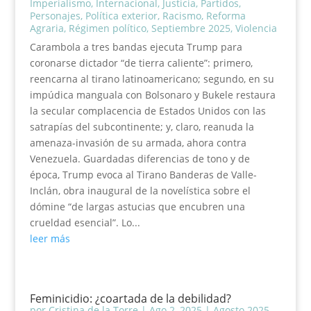
Imperialismo
,
Internacional
,
Justicia
,
Partidos
,
Personajes
,
Política exterior
,
Racismo
,
Reforma
Agraria
,
Régimen político
,
Septiembre 2025
,
Violencia
Carambola a tres bandas ejecuta Trump para
coronarse dictador “de tierra caliente”: primero,
reencarna al tirano latinoamericano; segundo, en su
impúdica manguala con Bolsonaro y Bukele restaura
la secular complacencia de Estados Unidos con las
satrapías del subcontinente; y, claro, reanuda la
amenaza-invasión de su armada, ahora contra
Venezuela. Guardadas diferencias de tono y de
época, Trump evoca al Tirano Banderas de Valle-
Inclán, obra inaugural de la novelística sobre el
dómine “de largas astucias que encubren una
crueldad esencial”. Lo...
leer más
Feminicidio: ¿coartada de la debilidad?
por
Cristina de la Torre
|
Ago 2, 2025
|
Agosto 2025
,