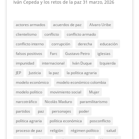
Iván Cepeda y los retos de la paz
31 marzo, 2026
actores armados
acuerdos de paz
Alvaro Uribe
clientelismo
conflicto
conflicto armado
conflicto interno
corrupción
derecha
educación
falsos positivos
Farc
Gustavo Petro
iglesias
impunidad
internacional
Iván Duque
Izquierda
JEP
Justicia
la paz
la política agraria
modelo económico
modelo económico colombia
modelo político
movimiento social
Mujer
narcotráfico
Nicolás Maduro
paramilitarismo
partidos
paz
personajes
poder
política agraria
política económica
posconflicto
proceso de paz
religión
régimen político
salud