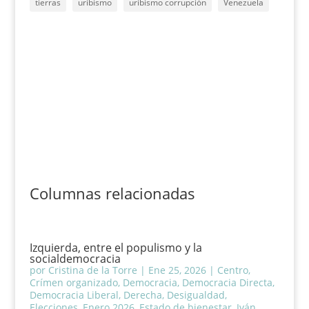
tierras
uribismo
uribismo corrupción
Venezuela
Columnas relacionadas
Izquierda, entre el populismo y la
socialdemocracia
por
Cristina de la Torre
|
Ene 25, 2026
|
Centro
,
Crímen organizado
,
Democracia
,
Democracia Directa
,
Democracia Liberal
,
Derecha
,
Desigualdad
,
Elecciones
,
Enero 2026
,
Estado de bienestar
,
Iván