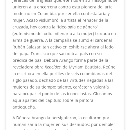
jerarcas de la Iglesia que, eternos en su misoginia, se
unieron a la encerrona contra esta pionera del arte
moderno en Colombia, por ser ella contestataria y
mujer. Acaso vislumbró la artista el renacer de la
cruzada, hoy contra la “ideología de género”
(eufemismo del odio milenario a la mujer) trocado en
arma de guerra. A la campaña se sumó el cardenal
Rubén Salazar, tan activo en exhibirse ahora al lado
del papa Francisco que sacudió al país con su
prédica de paz. Débora Arango forma parte de la
reveladora obra
Rebeldes
, de Myriam Bautista. Reúne
la escritora en ella perfiles de seis colombianas del
siglo pasado, dechado de las virtudes negadas a las
mujeres de su tiempo: talento, carácter y valentía
para ocupar el podio de las iconoclastas. Glosamos
aquí apartes del capítulo sobre la pintora
antioqueña.
A Débora Arango la persiguieron, la ocultaron por
humanizar a la mujer en sus desnudos; por demoler