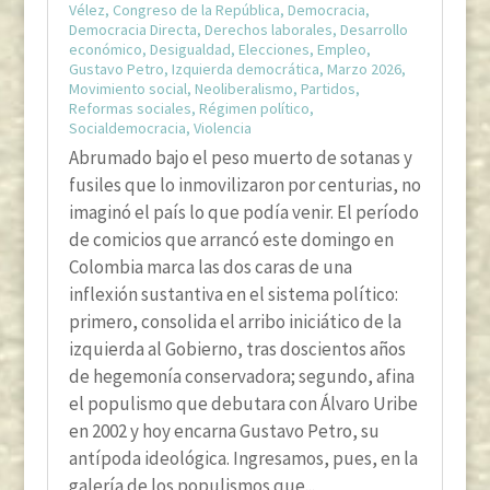
Vélez
,
Congreso de la República
,
Democracia
,
Democracia Directa
,
Derechos laborales
,
Desarrollo
económico
,
Desigualdad
,
Elecciones
,
Empleo
,
Gustavo Petro
,
Izquierda democrática
,
Marzo 2026
,
Movimiento social
,
Neoliberalismo
,
Partidos
,
Reformas sociales
,
Régimen político
,
Socialdemocracia
,
Violencia
Abrumado bajo el peso muerto de sotanas y
fusiles que lo inmovilizaron por centurias, no
imaginó el país lo que podía venir. El período
de comicios que arrancó este domingo en
Colombia marca las dos caras de una
inflexión sustantiva en el sistema político:
primero, consolida el arribo iniciático de la
izquierda al Gobierno, tras doscientos años
de hegemonía conservadora; segundo, afina
el populismo que debutara con Álvaro Uribe
en 2002 y hoy encarna Gustavo Petro, su
antípoda ideológica. Ingresamos, pues, en la
galería de los populismos que...