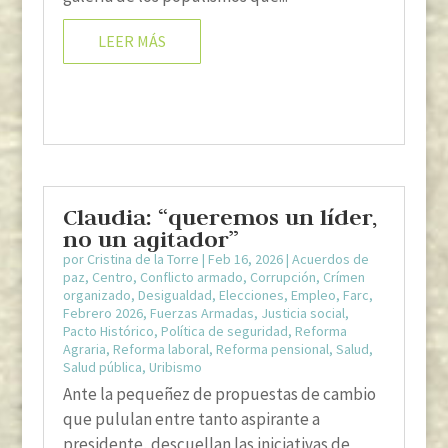
LEER MÁS
Claudia: “queremos un líder,
no un agitador”
por
Cristina de la Torre
|
Feb 16, 2026
|
Acuerdos de
paz
,
Centro
,
Conflicto armado
,
Corrupción
,
Crímen
organizado
,
Desigualdad
,
Elecciones
,
Empleo
,
Farc
,
Febrero 2026
,
Fuerzas Armadas
,
Justicia social
,
Pacto Histórico
,
Política de seguridad
,
Reforma
Agraria
,
Reforma laboral
,
Reforma pensional
,
Salud
,
Salud pública
,
Uribismo
Ante la pequeñez de propuestas de cambio
que pululan entre tanto aspirante a
presidente, descuellan las iniciativas de