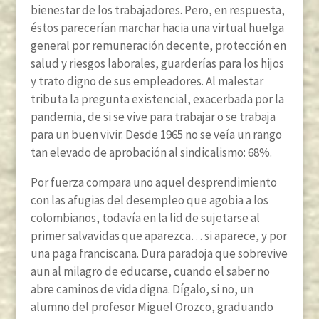
bienestar de los trabajadores. Pero, en respuesta,
éstos parecerían marchar hacia una virtual huelga
general por remuneración decente, protección en
salud y riesgos laborales, guarderías para los hijos
y trato digno de sus empleadores. Al malestar
tributa la pregunta existencial, exacerbada por la
pandemia, de si se vive para trabajar o se trabaja
para un buen vivir. Desde 1965 no se veía un rango
tan elevado de aprobación al sindicalismo: 68%.
Por fuerza compara uno aquel desprendimiento
con las afugias del desempleo que agobia a los
colombianos, todavía en la lid de sujetarse al
primer salvavidas que aparezca… si aparece, y por
una paga franciscana. Dura paradoja que sobrevive
aun al milagro de educarse, cuando el saber no
abre caminos de vida digna. Dígalo, si no, un
alumno del profesor Miguel Orozco, graduando