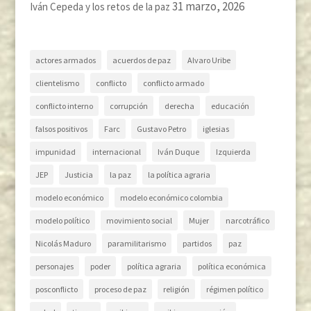
31 marzo, 2026
Iván Cepeda y los retos de la paz
actores armados
acuerdos de paz
Alvaro Uribe
clientelismo
conflicto
conflicto armado
conflicto interno
corrupción
derecha
educación
falsos positivos
Farc
Gustavo Petro
iglesias
impunidad
internacional
Iván Duque
Izquierda
JEP
Justicia
la paz
la política agraria
modelo económico
modelo económico colombia
modelo político
movimiento social
Mujer
narcotráfico
Nicolás Maduro
paramilitarismo
partidos
paz
personajes
poder
política agraria
política económica
posconflicto
proceso de paz
religión
régimen político