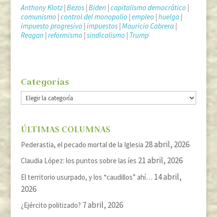
Anthony Klotz
|
Bezos
|
Biden
|
capitalismo democrático
|
comunismo
|
control del monopolio
|
empleo
|
huelga
|
impuesto progresivo
|
impuestos
|
Mauricio Cabrera
|
Reagan
|
reformismo
|
sindicalismo
|
Trump
Categorías
Categorías
ÚLTIMAS COLUMNAS
28 abril, 2026
Pederastia, el pecado mortal de la Iglesia
21 abril, 2026
Claudia López: los puntos sobre las íes
14 abril,
El territorio usurpado, y los “caudillos” ahí…
2026
7 abril, 2026
¿Ejército politizado?