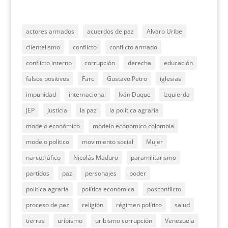
actores armados
acuerdos de paz
Alvaro Uribe
clientelismo
conflicto
conflicto armado
conflicto interno
corrupción
derecha
educación
falsos positivos
Farc
Gustavo Petro
iglesias
impunidad
internacional
Iván Duque
Izquierda
JEP
Justicia
la paz
la política agraria
modelo económico
modelo económico colombia
modelo político
movimiento social
Mujer
narcotráfico
Nicolás Maduro
paramilitarismo
partidos
paz
personajes
poder
política agraria
política económica
posconflicto
proceso de paz
religión
régimen político
salud
tierras
uribismo
uribismo corrupción
Venezuela