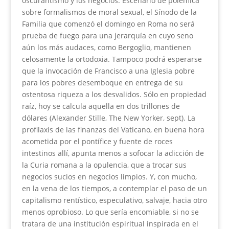
oscurantismo y los negocios. Escenario de polémica
sobre formalismos de moral sexual, el Sínodo de la
Familia que comenzó el domingo en Roma no será
prueba de fuego para una jerarquía en cuyo seno
aún los más audaces, como Bergoglio, mantienen
celosamente la ortodoxia. Tampoco podrá esperarse
que la invocación de Francisco a una Iglesia pobre
para los pobres desemboque en entrega de su
ostentosa riqueza a los desvalidos. Sólo en propiedad
raíz, hoy se calcula aquella en dos trillones de
dólares (Alexander Stille, The New Yorker, sept). La
profilaxis de las finanzas del Vaticano, en buena hora
acometida por el pontífice y fuente de roces
intestinos allí, apunta menos a sofocar la adicción de
la Curia romana a la opulencia, que a trocar sus
negocios sucios en negocios limpios. Y, con mucho,
en la vena de los tiempos, a contemplar el paso de un
capitalismo rentístico, especulativo, salvaje, hacia otro
menos oprobioso. Lo que sería encomiable, si no se
tratara de una institución espiritual inspirada en el