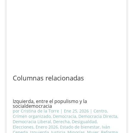
Columnas relacionadas
Izquierda, entre el populismo y la
socialdemocracia
por
Cristina de la Torre
|
Ene 25, 2026
|
Centro
,
Crímen organizado
,
Democracia
,
Democracia Directa
,
Democracia Liberal
,
Derecha
,
Desigualdad
,
Elecciones
,
Enero 2026
,
Estado de bienestar
,
Iván
Cepeda
,
Izquierda
,
Justicia
,
Minorías
,
Mujer
,
Reforma