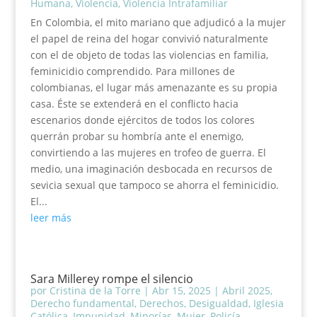
Humana
,
Violencia
,
Violencia Intrafamiliar
En Colombia, el mito mariano que adjudicó a la mujer
el papel de reina del hogar convivió naturalmente
con el de objeto de todas las violencias en familia,
feminicidio comprendido. Para millones de
colombianas, el lugar más amenazante es su propia
casa. Éste se extenderá en el conflicto hacia
escenarios donde ejércitos de todos los colores
querrán probar su hombría ante el enemigo,
convirtiendo a las mujeres en trofeo de guerra. El
medio, una imaginación desbocada en recursos de
sevicia sexual que tampoco se ahorra el feminicidio.
El...
leer más
Sara Millerey rompe el silencio
por
Cristina de la Torre
|
Abr 15, 2025
|
Abril 2025
,
Derecho fundamental
,
Derechos
,
Desigualdad
,
Iglesia
Católica
,
Impunidad
,
Minorías
,
Mujer
,
Policía