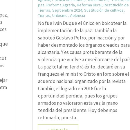
paz
,
Reforma Agraria
,
Reforma Rural
,
Restitución de
Tierras
,
Septiembre 2024
,
Sustitución de cultivos
,
 paz,
Tierras
,
Uribismo
,
Violencia
os
No fue Iván Duque el único en boicotear la
eces
implementación de la paz. También la
saboteó Gustavo Petro, por inacción y por
 que
haber desmontado los órganos creados para
alcanzarla. Y es causa protuberante de la
icot
violencia que vuelve a enseñorearse del país
dos
La paz total no tendrá éxito, declaró en su
franqueza el ministro Cristo en foro sobre el
ejar
acuerdo nacional organizado por la revista
ntra
Cambio; el logrado en 2016 fue la
oportunidad perdida, pues los grupos
armados no valoraron esta vez la mano
tendida del presidente. Hoy debemos
retomarla, puesta...