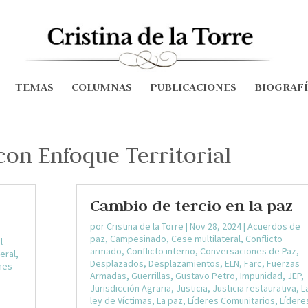
TEMAS
COLUMNAS
PUBLICACIONES
BIOGRAF
con Enfoque Territorial
Cambio de tercio en la paz
por
Cristina de la Torre
|
Nov 28, 2024
|
Acuerdos de
paz
,
Campesinado
,
Cese multilateral
,
Conflicto
l
armado
,
Conflicto interno
,
Conversaciones de Paz
,
eral
,
Desplazados
,
Desplazamientos
,
ELN
,
Farc
,
Fuerzas
nes
Armadas
,
Guerrillas
,
Gustavo Petro
,
Impunidad
,
JEP
,
,
Jurisdicción Agraria
,
Justicia
,
Justicia restaurativa
,
L
ley de Víctimas
,
La paz
,
Líderes Comunitarios
,
Lídere