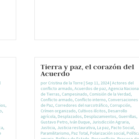
Tierra y paz, el corazón del
Acuerdo
l
por
Cristina de la Torre
|
Sep 11, 2024
|
Actores del
conflicto armado
,
Acuerdos de paz
,
Agencia Naciona
de Tierras
,
Campesinado
,
Comisión de la Verdad
,
Conflicto armado
,
Conflicto interno
,
Conversaciones
ios
,
de Paz
,
Corredores del narcotráfico
,
Corrupción
,
o
,
Crímen organizado
,
Cultivos ilícitos
,
Desarrollo
agrícola
,
Desplazados
,
Desplazamientos
,
Guerrillas
,
Gustavo Petro
,
Iván Duque
,
Jurisdicción Agraria
,
ca
,
Justicia
,
Justicia restaurativa
,
La paz
,
Pacto Social
,
e
Paramilitarismo
,
Paz Total
,
Polarización social
,
Polític
agraria
,
Política de Estado
,
Posconflicto
,
Proceso d