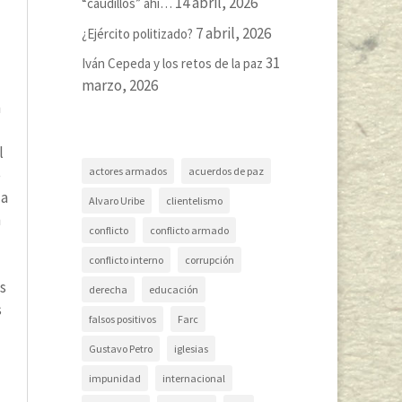
14 abril, 2026
“caudillos” ahí…
7 abril, 2026
¿Ejército politizado?
31
Iván Cepeda y los retos de la paz
marzo, 2026
n
l
actores armados
acuerdos de paz
e
la
Alvaro Uribe
clientelismo
n
conflicto
conflicto armado
conflicto interno
corrupción
os
derecha
educación
s
falsos positivos
Farc
Gustavo Petro
iglesias
impunidad
internacional