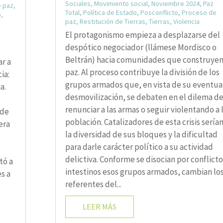
Sociales
,
Movimiento social
,
Noviembre 2024
,
Paz
 paz
,
Total
,
Política de Estado
,
Posconflicto
,
Proceso de
o
,
paz
,
Restitución de Tierras
,
Tierras
,
Violencia
El protagonismo empieza a desplazarse del
despótico negociador (llámese Mordisco o
Beltrán) hacia comunidades que construye
ar a
paz. Al proceso contribuye la división de los
ia:
grupos armados que, en vista de su eventua
a.
desmovilización, se debaten en el dilema d
renunciar a las armas o seguir violentando a 
 de
población. Catalizadores de esta crisis sería
era
la diversidad de sus bloques y la dificultad
para darle carácter político a su actividad
delictiva. Conforme se disocian por conflict
tó a
intestinos esos grupos armados, cambian lo
s a
referentes del...
LEER MÁS