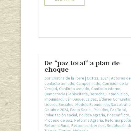
De “paz total” a plan de
choque
por
Cristina de la Torre
|
Oct 22, 2024
|
Actores de
conflicto armado
,
Campesinado
,
Comisión de la
Verdad
,
Conflicto armado
,
Conflicto interno
,
Democracia Plebiscitaria
,
Derecha
,
Estado laico
,
Impunidad
,
Iván Duque
,
La paz
,
Líderes Comunitar
Líderes Sociales
,
Modelo Económico
,
Narcotráfic
Octubre 2024
,
Pacto Social
,
Partidos
,
Paz Total
,
Polarización social
,
Política agraria
,
Posconflicto
,
Proceso de paz
,
Reforma Agraria
,
Reforma políti
Reforma Rural
,
Reformas liberales
,
Restitución d
Tierras
,
Tierras
,
Violencia