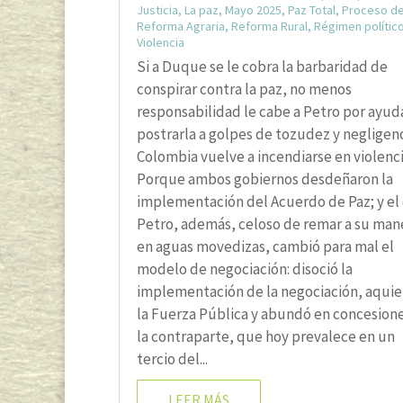
Justicia
,
La paz
,
Mayo 2025
,
Paz Total
,
Proceso de
Reforma Agraria
,
Reforma Rural
,
Régimen polític
Violencia
Si a Duque se le cobra la barbaridad de
conspirar contra la paz, no menos
responsabilidad le cabe a Petro por ayud
postrarla a golpes de tozudez y negligenc
Colombia vuelve a incendiarse en violenci
Porque ambos gobiernos desdeñaron la
implementación del Acuerdo de Paz; y el
Petro, además, celoso de remar a su man
en aguas movedizas, cambió para mal el
modelo de negociación: disoció la
implementación de la negociación, aquie
la Fuerza Pública y abundó en concesione
la contraparte, que hoy prevalece en un
tercio del...
LEER MÁS