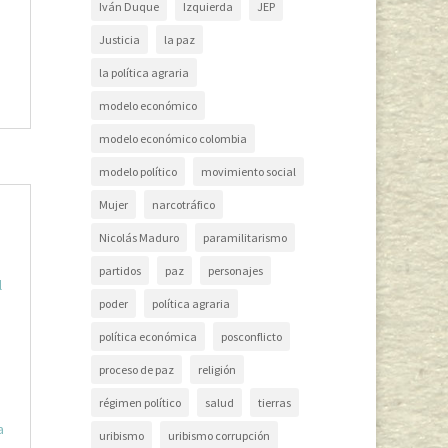
Iván Duque
Izquierda
JEP
Justicia
la paz
la política agraria
modelo económico
modelo económico colombia
modelo político
movimiento social
Mujer
narcotráfico
Nicolás Maduro
paramilitarismo
partidos
paz
personajes
l
poder
política agraria
política económica
posconflicto
proceso de paz
religión
régimen político
salud
tierras
a
uribismo
uribismo corrupción
e